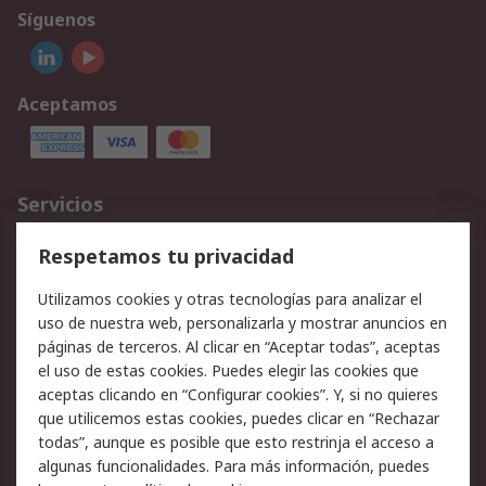
Síguenos
Aceptamos
Servicios
Cómo realizar pedidos
Devoluciones
Respetamos tu privacidad
Facturación y pago
Formas de entrega
Utilizamos cookies y otras tecnologías para analizar el
Ofertas
Soporte técnico
uso de nuestra web, personalizarla y mostrar anuncios en
páginas de terceros. Al clicar en “Aceptar todas”, aceptas
Legal
el uso de estas cookies. Puedes elegir las cookies que
aceptas clicando en “Configurar cookies”. Y, si no quieres
Aviso legal
Política de privacidad -
que utilicemos estas cookies, puedes clicar en “Rechazar
Actualizada
todas”, aunque es posible que esto restrinja el acceso a
Política sobre cookies
Seguridad de emails
algunas funcionalidades. Para más información, puedes