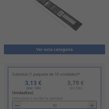
Ver esta categoría
Subtotal (1 paquete de 10 unidades)*
3,13 €
3,79 €
(exc. IVA)
(inc.IVA)
Add
Unidad(es)
to
Selecciona o escribe la cantidad
Basket