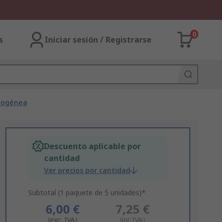
0
s
Iniciar sesión / Registrarse
mogénea
Descuento aplicable por
cantidad
Ver precios por cantidad
Subtotal (1 paquete de 5 unidades)*
6,00 €
7,25 €
(exc. IVA)
(inc.IVA)