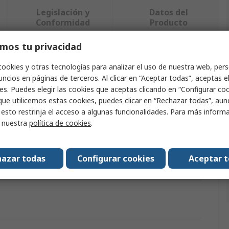
Legislación y
Datos del
Conformidad
Producto
mos tu privacidad
ndo uno o varios atributos.
cookies y otras tecnologías para analizar el uso de nuestra web, pers
ncios en páginas de terceros. Al clicar en “Aceptar todas”, aceptas e
Valor
es. Puedes elegir las cookies que aceptas clicando en “Configurar cook
que utilicemos estas cookies, puedes clicar en “Rechazar todas”, au
SIP
 esto restrinja el acceso a algunas funcionalidades. Para más inform
r nuestra
política de cookies
.
to
Accesorio de soldadura
Soldadores MIG 90→ 150 A
azar todas
Configurar cookies
Aceptar 
 y estándares
CAS, EC