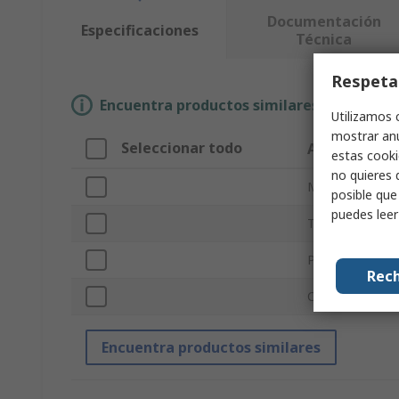
Documentación
Especificaciones
Técnica
Respeta
Encuentra productos similares selecciona
Utilizamos 
mostrar anu
Seleccionar todo
Atributo
estas cooki
no quieres 
Marca
posible que
puedes lee
Tipo de produc
Para usar con
Rech
Certificaciones
Encuentra productos similares