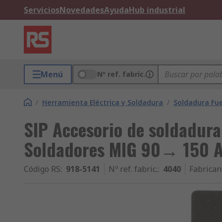
Servicios
Novedades
Ayuda
Hub industrial
Menú
Nº ref. fabric.
/
Herramienta Eléctrica y Soldadura
/
Soldadura Fu
SIP Accesorio de soldadura
Soldadores MIG 90→ 150 
Código RS
:
918-5141
Nº ref. fabric.
:
4040
Fabrican