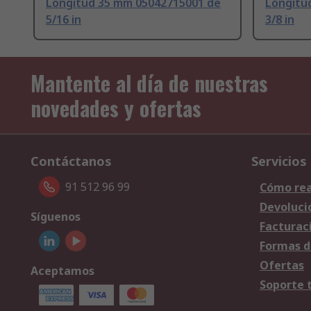
Longitud 35 mm 05042715001 de
Longitu
5/16 in
3/8 in
Mantente al día de nuestras
novedades y ofertas
Contáctanos
Servicios
91 512 96 99
Cómo rea
Devoluci
Síguenos
Facturac
Formas d
Ofertas
Aceptamos
Soporte 