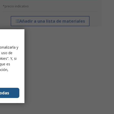
*precio indicativo
Añadir a una lista de materiales
onalizarla y
l uso de
ies”. Y, si
nque es
ación,
todas