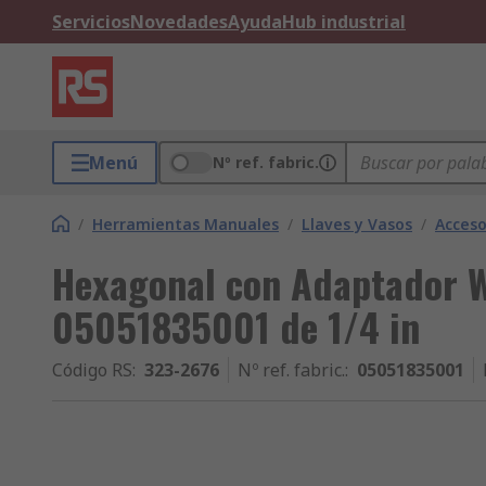
Servicios
Novedades
Ayuda
Hub industrial
Menú
Nº ref. fabric.
/
Herramientas Manuales
/
Llaves y Vasos
/
Acceso
Hexagonal con Adaptador 
05051835001 de 1/4 in
Código RS
:
323-2676
Nº ref. fabric.
:
05051835001