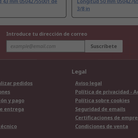
d 43 mm 05042755001 de
Longitud 50 mm 0504276
3/8 in
Introduce tu dirección de correo
Suscríbete
Legal
lizar pedidos
Aviso legal
ones
Política de privacidad - 
ión y pago
Política sobre cookies
e entrega
Seguridad de emails
Certificaciones de empre
técnico
Condiciones de venta