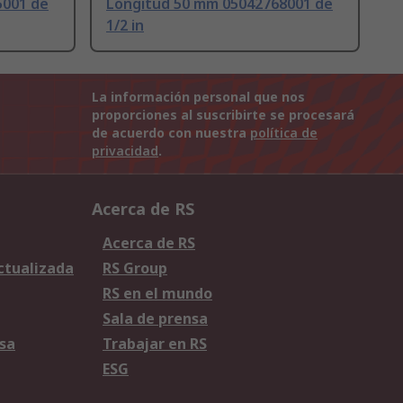
5001 de
Longitud 50 mm 05042768001 de
1/2 in
La información personal que nos
proporciones al suscribirte se procesará
de acuerdo con nuestra
política de
privacidad
.
Acerca de RS
Acerca de RS
Actualizada
RS Group
RS en el mundo
Sala de prensa
sa
Trabajar en RS
ESG