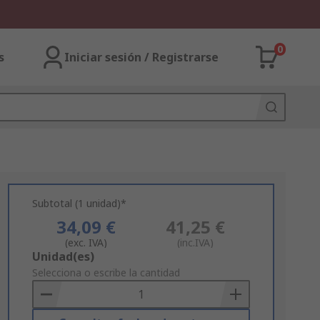
0
s
Iniciar sesión / Registrarse
Subtotal (1 unidad)*
34,09 €
41,25 €
(exc. IVA)
(inc.IVA)
Add
Unidad(es)
to
Selecciona o escribe la cantidad
Basket