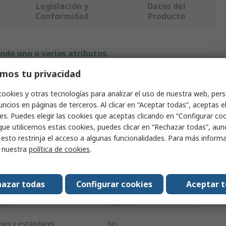
Legislación y
Datos del
Conformidad
Producto
ndo uno o varios atributos.
mos tu privacidad
Valor
cookies y otras tecnologías para analizar el uso de nuestra web, pers
Wera
ncios en páginas de terceros. Al clicar en “Aceptar todas”, aceptas e
es. Puedes elegir las cookies que aceptas clicando en “Configurar cook
oducto
Conector hembra
que utilicemos estas cookies, puedes clicar en “Rechazar todas”, au
 esto restrinja el acceso a algunas funcionalidades. Para más inform
 Dispositivo
1/4 in
r nuestra
política de cookies
.
iador
Hexagonal
Adaptador
azar todas
Configurar cookies
Aceptar 
tal
165mm
ones y estándares
No