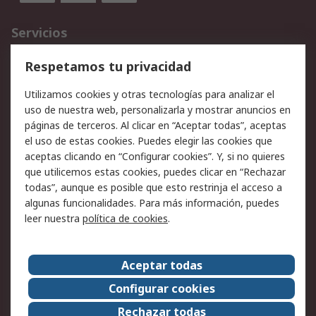
Servicios
Cómo realizar pedidos
Devoluciones
Respetamos tu privacidad
Facturación y pago
Formas de entrega
Utilizamos cookies y otras tecnologías para analizar el
Ofertas
Soporte técnico
uso de nuestra web, personalizarla y mostrar anuncios en
páginas de terceros. Al clicar en “Aceptar todas”, aceptas
Legal
el uso de estas cookies. Puedes elegir las cookies que
aceptas clicando en “Configurar cookies”. Y, si no quieres
Aviso legal
Política de privacidad -
que utilicemos estas cookies, puedes clicar en “Rechazar
Actualizada
todas”, aunque es posible que esto restrinja el acceso a
Política sobre cookies
Seguridad de emails
algunas funcionalidades. Para más información, puedes
Certificaciones de
Condiciones de venta
leer nuestra
política de cookies
.
empresa
Aceptar todas
Acerca de RS
Configurar cookies
Acerca de RS
RS Group
Rechazar todas