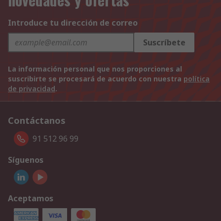
Introduce tu dirección de correo
Suscríbete
La información personal que nos proporciones al
suscribirte se procesará de acuerdo con nuestra
política
de privacidad
.
Contáctanos
91 512 96 99
Síguenos
Aceptamos