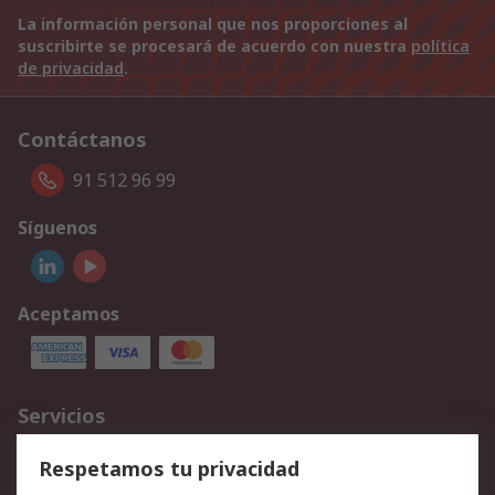
La información personal que nos proporciones al
suscribirte se procesará de acuerdo con nuestra
política
de privacidad
.
Contáctanos
91 512 96 99
Síguenos
Aceptamos
Servicios
Cómo realizar pedidos
Devoluciones
Respetamos tu privacidad
Facturación y pago
Formas de entrega