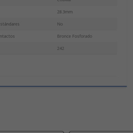
28.3mm
 estándares
No
ontactos
Bronce Fosforado
242