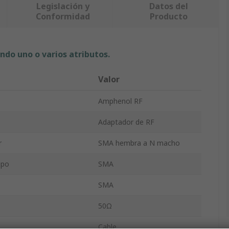
Legislación y
Datos del
Conformidad
Producto
ndo uno o varios atributos.
Valor
Amphenol RF
Adaptador de RF
r
SMA hembra a N macho
ipo
SMA
SMA
50Ω
Cable