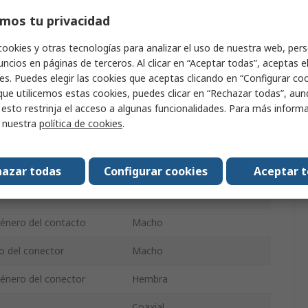
mos tu privacidad
Recta
cookies y otras tecnologías para analizar el uso de nuestra web, pers
ncionamiento
11GHz
ncios en páginas de terceros. Al clicar en “Aceptar todas”, aceptas e
es. Puedes elegir las cookies que aceptas clicando en “Configurar cook
Normal
que utilicemos estas cookies, puedes clicar en “Rechazar todas”, au
 esto restrinja el acceso a algunas funcionalidades. Para más inform
o
Dorado
r nuestra
política de cookies
.
po
Níquel
o del contacto
Hembra
azar todas
Configurar cookies
Aceptar 
iento
Roscado
género del contacto
Macho
o del conector
Macho
énero del conector
Hembra
Coaxial