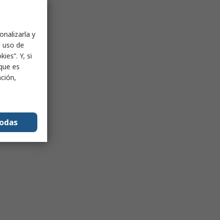
onalizarla y
l uso de
ies”. Y, si
nque es
ación,
todas