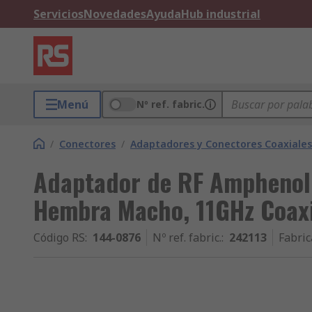
Servicios
Novedades
Ayuda
Hub industrial
Menú
Nº ref. fabric.
/
Conectores
/
Adaptadores y Conectores Coaxiales
Adaptador de RF Amphenol
Hembra Macho, 11GHz Coaxi
Código RS
:
144-0876
Nº ref. fabric.
:
242113
Fabric