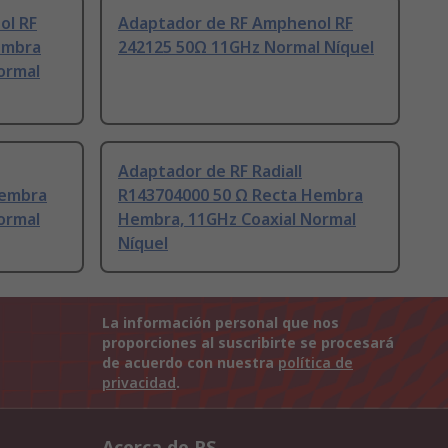
ol RF
Adaptador de RF Amphenol RF
embra
242125 50Ω 11GHz Normal Níquel
ormal
Adaptador de RF Radiall
Hembra
R143704000 50 Ω Recta Hembra
ormal
Hembra, 11GHz Coaxial Normal
Níquel
La información personal que nos
proporciones al suscribirte se procesará
de acuerdo con nuestra
política de
privacidad
.
Acerca de RS