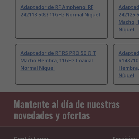
Adaptador de RF Amphenol RF
Adaptad
242113 50Ω 11GHz Normal Níquel
242125 
Macho, 
Níquel
Adaptador de RF RS PRO 50 Ω T
Adaptado
Macho Hembra, 11GHz Coaxial
R143710
Normal Níquel
Hembra,
Níquel
Mantente al día de nuestras
novedades y ofertas
Contáctanos
Servicios