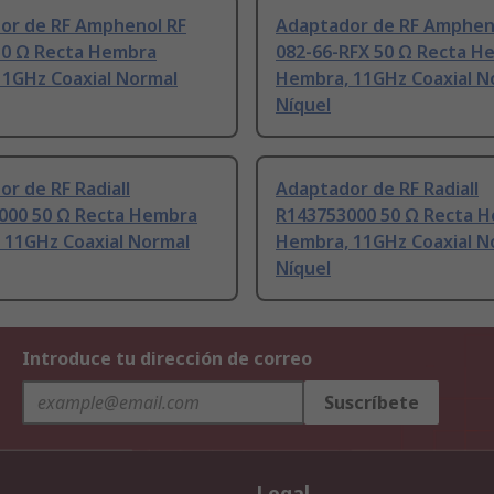
or de RF Amphenol RF
Adaptador de RF Amphen
50 Ω Recta Hembra
082-66-RFX 50 Ω Recta H
11GHz Coaxial Normal
Hembra, 11GHz Coaxial N
Níquel
r de RF Radiall
Adaptador de RF Radiall
000 50 Ω Recta Hembra
R143753000 50 Ω Recta 
 11GHz Coaxial Normal
Hembra, 11GHz Coaxial N
Níquel
Introduce tu dirección de correo
Suscríbete
Legal