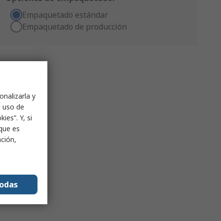
Empaquetado estándar
Empaquetado de producción
onalizarla y
l uso de
ies”. Y, si
nque es
ación,
todas