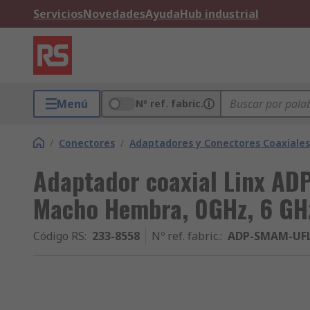
Servicios
Novedades
Ayuda
Hub industrial
Menú
Nº ref. fabric.
/
Conectores
/
Adaptadores y Conectores Coaxiales
Adaptador coaxial Linx A
Macho Hembra, 0GHz, 6 GH
Código RS
:
233-8558
Nº ref. fabric.
:
ADP-SMAM-UF