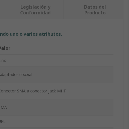
Legislación y
Datos del
Conformidad
Producto
ndo uno o varios atributos.
Valor
Linx
Adaptador coaxial
Conector SMA a conector jack MHF
SMA
UFL