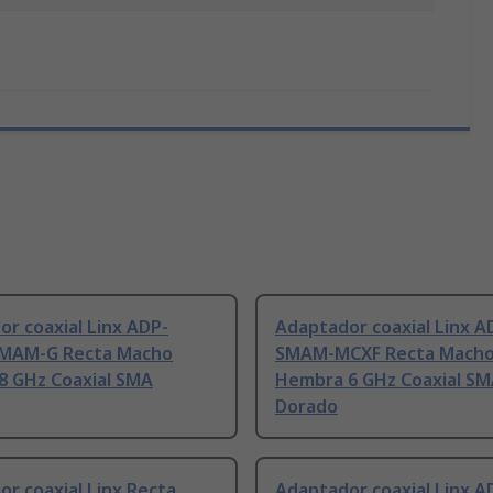
r coaxial Linx ADP-
Adaptador coaxial Linx A
MAM-G Recta Macho
SMAM-MCXF Recta Mach
8 GHz Coaxial SMA
Hembra 6 GHz Coaxial S
Dorado
r coaxial Linx Recta
Adaptador coaxial Linx A