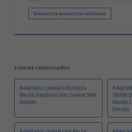
Encuentra productos similares
Enlaces relacionados
Adaptador coaxial Linx Recta
Adaptado
Macho Hembra 6 GHz Coaxial SMA
SMAM-S
Dorado
Macho 1
Dorado
Adaptador coaxial Linx Recta
Adaptado