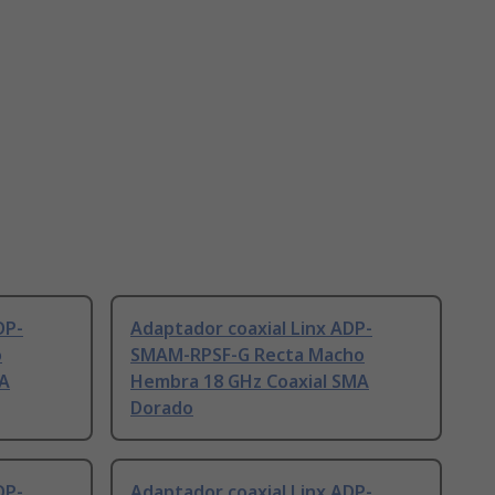
DP-
Adaptador coaxial Linx ADP-
o
SMAM-RPSF-G Recta Macho
MA
Hembra 18 GHz Coaxial SMA
Dorado
DP-
Adaptador coaxial Linx ADP-