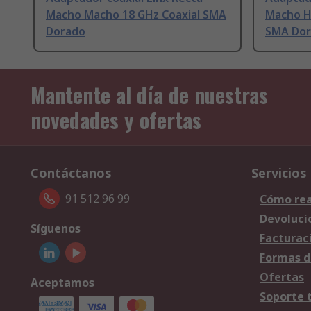
Macho Macho 18 GHz Coaxial SMA
Macho H
Dorado
SMA Do
Mantente al día de nuestras
novedades y ofertas
Contáctanos
Servicios
91 512 96 99
Cómo rea
Devoluci
Síguenos
Facturac
Formas d
Ofertas
Aceptamos
Soporte 