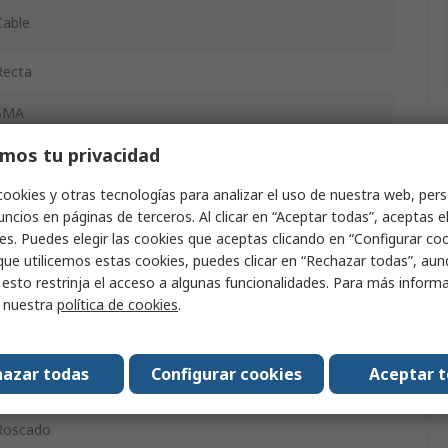
Cable
Recta
SMA
mos tu privacidad
0, 6GHz
cookies y otras tecnologías para analizar el uso de nuestra web, pers
ncios en páginas de terceros. Al clicar en “Aceptar todas”, aceptas e
Dorado
es. Puedes elegir las cookies que aceptas clicando en “Configurar cook
que utilicemos estas cookies, puedes clicar en “Rechazar todas”, au
 esto restrinja el acceso a algunas funcionalidades. Para más inform
Macho
r nuestra
política de cookies
.
Hembra
azar todas
Configurar cookies
Aceptar 
Roscado