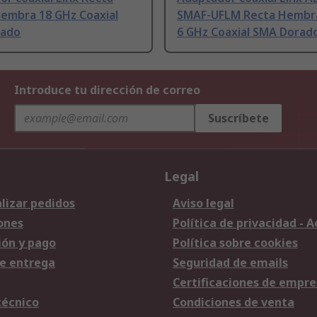
embra 18 GHz Coaxial
SMAF-UFLM Recta Hembr
rado
6 GHz Coaxial SMA Dorad
Introduce tu dirección de correo
Suscríbete
Legal
lizar pedidos
Aviso legal
ones
Política de privacidad - 
ión y pago
Política sobre cookies
e entrega
Seguridad de emails
Certificaciones de empre
técnico
Condiciones de venta