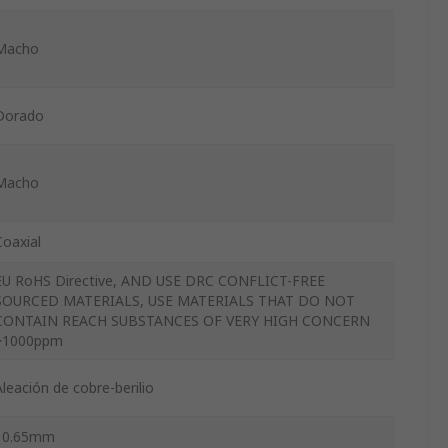
Macho
Dorado
Macho
Coaxial
EU RoHS Directive, AND USE DRC CONFLICT-FREE
SOURCED MATERIALS, USE MATERIALS THAT DO NOT
CONTAIN REACH SUBSTANCES OF VERY HIGH CONCERN
>1000ppm
Aleación de cobre-berilio
10.65mm