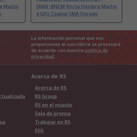
a Macho
SMAF-BNCM Recta Hembra Macho
o
4 GHz Coaxial SMA Dorado
La información personal que nos
proporciones al suscribirte se procesará
de acuerdo con nuestra
política de
privacidad
.
Acerca de RS
Acerca de RS
Actualizada
RS Group
RS en el mundo
Sala de prensa
sa
Trabajar en RS
ESG