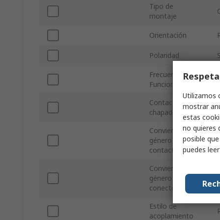
Tipo de
montaje
Orientación
Polaridad
Frecuencia de
Respeta
Funcionamiento
Utilizamos 
Contacto
mostrar anu
chapado
estas cooki
no quieres 
Convierte desde
posible que
género del
puedes lee
contacto
Convierte a
género del
Rech
conector
Estilo de
acoplamiento