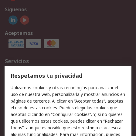
Síguenos
Aceptamos
Servicios
Cómo realizar pedidos
Devoluciones
Respetamos tu privacidad
Facturación y pago
Formas de entrega
Utilizamos cookies y otras tecnologías para analizar el
Ofertas
Soporte técnico
uso de nuestra web, personalizarla y mostrar anuncios en
páginas de terceros. Al clicar en “Aceptar todas”, aceptas
Legal
el uso de estas cookies. Puedes elegir las cookies que
aceptas clicando en “Configurar cookies”. Y, si no quieres
Aviso legal
Política de privacidad -
que utilicemos estas cookies, puedes clicar en “Rechazar
Actualizada
todas”, aunque es posible que esto restrinja el acceso a
Política sobre cookies
Seguridad de emails
algunas funcionalidades. Para más información, puedes