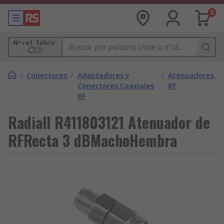
0
Nº ref. fabric.
/
Conectores
/
Adaptadores y
/
Atenuadores
Conectores Coaxiales
RF
RF
Radiall R411803121 Atenuador de
RFRecta 3 dBMachoHembra