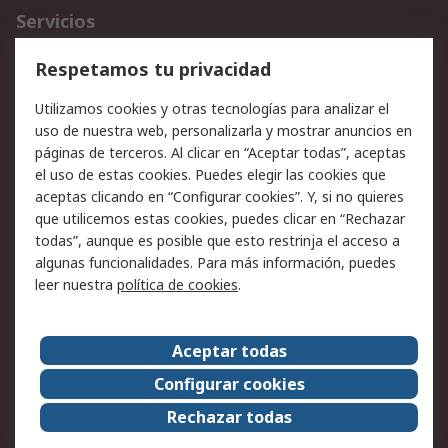
Servicios
Cómo realizar pedidos
Devoluciones
Respetamos tu privacidad
Facturación y pago
Formas de entrega
Utilizamos cookies y otras tecnologías para analizar el
Ofertas
Soporte técnico
uso de nuestra web, personalizarla y mostrar anuncios en
páginas de terceros. Al clicar en “Aceptar todas”, aceptas
Legal
el uso de estas cookies. Puedes elegir las cookies que
aceptas clicando en “Configurar cookies”. Y, si no quieres
Aviso legal
Política de privacidad -
que utilicemos estas cookies, puedes clicar en “Rechazar
Actualizada
todas”, aunque es posible que esto restrinja el acceso a
Política sobre cookies
Seguridad de emails
algunas funcionalidades. Para más información, puedes
Certificaciones de
Condiciones de venta
leer nuestra
política de cookies
.
empresa
Aceptar todas
Acerca de RS
Configurar cookies
Acerca de RS
RS Group
Rechazar todas
RS en el mundo
Sala de prensa