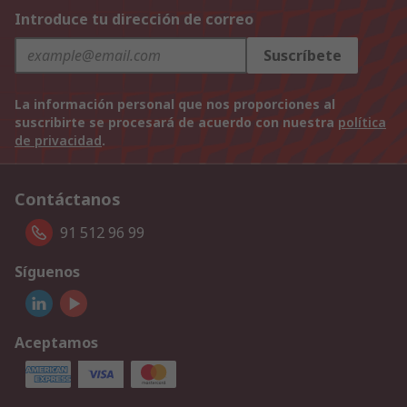
Introduce tu dirección de correo
Suscríbete
La información personal que nos proporciones al
suscribirte se procesará de acuerdo con nuestra
política
de privacidad
.
Contáctanos
91 512 96 99
Síguenos
Aceptamos