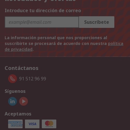
Introduce tu dirección de correo
Suscríbete
La información personal que nos proporciones al
suscribirte se procesará de acuerdo con nuestra
política
de privacidad
.
Contáctanos
91 512 96 99
Síguenos
Aceptamos