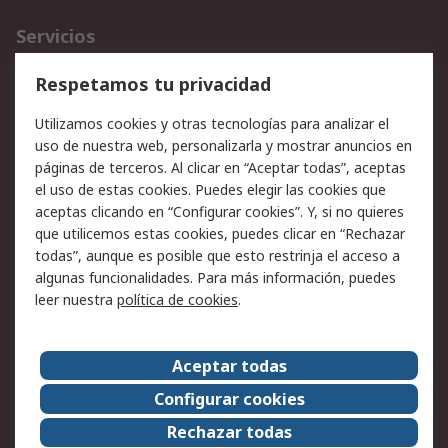
Servicios
Cómo realizar pedidos
Devoluciones
Respetamos tu privacidad
Facturación y pago
Formas de entrega
Utilizamos cookies y otras tecnologías para analizar el
Ofertas
Soporte técnico
uso de nuestra web, personalizarla y mostrar anuncios en
páginas de terceros. Al clicar en “Aceptar todas”, aceptas
Legal
el uso de estas cookies. Puedes elegir las cookies que
aceptas clicando en “Configurar cookies”. Y, si no quieres
Aviso legal
Política de privacidad -
que utilicemos estas cookies, puedes clicar en “Rechazar
Actualizada
todas”, aunque es posible que esto restrinja el acceso a
Política sobre cookies
Seguridad de emails
algunas funcionalidades. Para más información, puedes
Certificaciones de
Condiciones de venta
leer nuestra
política de cookies
.
empresa
Aceptar todas
Acerca de RS
Configurar cookies
Acerca de RS
RS Group
Rechazar todas
RS en el mundo
Sala de prensa