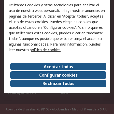
Utilizamos cookies y otras tecnologías para analizar el
Ofertas
Soporte técnico
uso de nuestra web, personalizarla y mostrar anuncios en
páginas de terceros. Al clicar en “Aceptar todas”, aceptas
Legal
el uso de estas cookies. Puedes elegir las cookies que
aceptas clicando en “Configurar cookies”. Y, si no quieres
Aviso legal
Política de privacidad -
que utilicemos estas cookies, puedes clicar en “Rechazar
Actualizada
todas”, aunque es posible que esto restrinja el acceso a
Política sobre cookies
Seguridad de emails
algunas funcionalidades. Para más información, puedes
Certificaciones de
Condiciones de venta
leer nuestra
política de cookies
.
empresa
Aceptar todas
Acerca de RS
Configurar cookies
Acerca de RS
RS Group
Rechazar todas
RS en el mundo
Sala de prensa
Trabajar en RS
ESG
Avenida de Bruselas, 6, 28108 - Alcobendas - Madrid
© Amidata S.A.U.