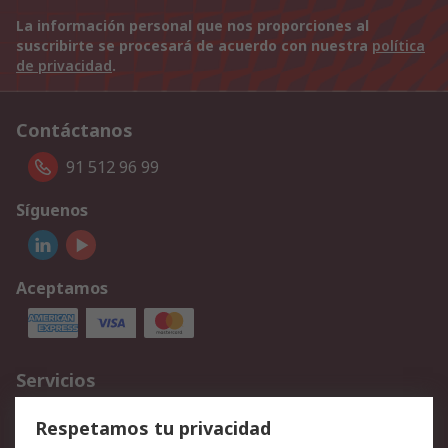
La información personal que nos proporciones al
suscribirte se procesará de acuerdo con nuestra
política
de privacidad
.
Contáctanos
91 512 96 99
Síguenos
Aceptamos
Servicios
Cómo realizar pedidos
Devoluciones
Respetamos tu privacidad
Facturación y pago
Formas de entrega