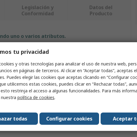
Legislación y
Datos del
Conformidad
Producto
ndo uno o varios atributos.
Valor
mos tu privacidad
cookies y otras tecnologías para analizar el uso de nuestra web, pers
Viso
ncios en páginas de terceros. Al clicar en “Aceptar todas”, aceptas e
ucto
Barreras de seguridad
es. Puedes elegir las cookies que aceptas clicando en “Configurar cook
que utilicemos estas cookies, puedes clicar en “Rechazar todas”, au
Barrera plegable
 esto restrinja el acceso a algunas funcionalidades. Para más inform
r nuestra
política de cookies
.
a
Blanco
era
Azul, Blanco
azar todas
Configurar cookies
Aceptar 
arrera
Poliéster