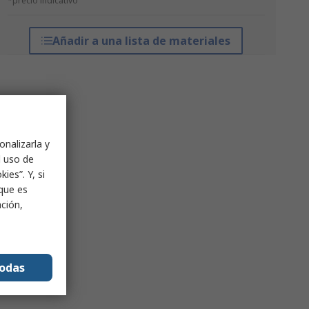
*precio indicativo
Añadir a una lista de materiales
onalizarla y
l uso de
ies”. Y, si
nque es
ación,
todas