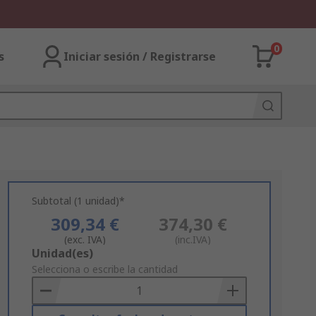
0
s
Iniciar sesión / Registrarse
Subtotal (1 unidad)*
309,34 €
374,30 €
(exc. IVA)
(inc.IVA)
Add
Unidad(es)
to
Selecciona o escribe la cantidad
Basket