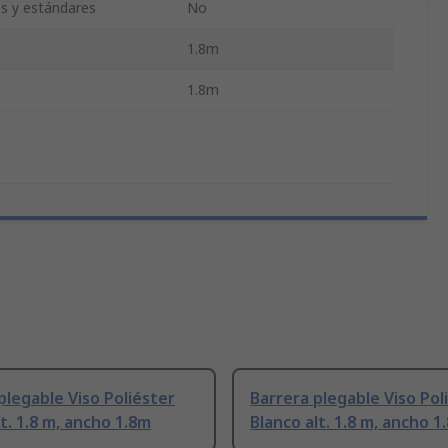
es y estándares
No
1.8m
1.8m
plegable Viso Poliéster
Barrera plegable Viso Pol
t. 1.8 m, ancho 1.8m
Blanco alt. 1.8 m, ancho 1