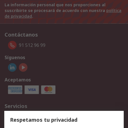
La información personal que nos proporciones al
suscribirte se procesará de acuerdo con nuestra
política
de privacidad
.
Contáctanos
91 512 96 99
Síguenos
Aceptamos
Servicios
Cómo realizar pedidos
Devoluciones
Respetamos tu privacidad
Facturación y pago
Formas de entrega