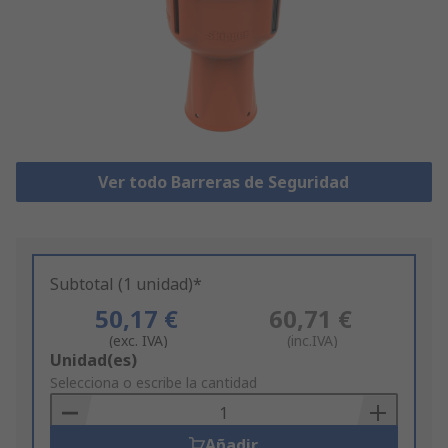
Ver todo Barreras de Seguridad
Subtotal (1 unidad)*
50,17 €
60,71 €
(exc. IVA)
(inc.IVA)
Add
Unidad(es)
to
Selecciona o escribe la cantidad
Basket
Añadir