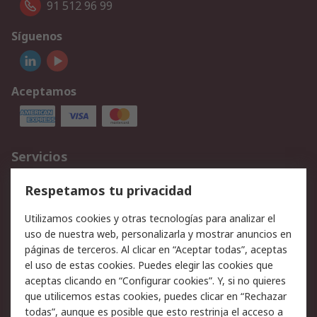
91 512 96 99
Síguenos
Aceptamos
Servicios
Cómo realizar pedidos
Devoluciones
Respetamos tu privacidad
Facturación y pago
Formas de entrega
Utilizamos cookies y otras tecnologías para analizar el
Ofertas
Soporte técnico
uso de nuestra web, personalizarla y mostrar anuncios en
páginas de terceros. Al clicar en “Aceptar todas”, aceptas
Legal
el uso de estas cookies. Puedes elegir las cookies que
aceptas clicando en “Configurar cookies”. Y, si no quieres
Aviso legal
Política de privacidad -
que utilicemos estas cookies, puedes clicar en “Rechazar
Actualizada
todas”, aunque es posible que esto restrinja el acceso a