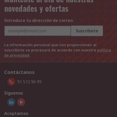
novedades y ofertas
Introduce tu dirección de correo
Suscríbete
La información personal que nos proporciones al
suscribirte se procesará de acuerdo con nuestra
política
de privacidad
.
Contáctanos
91 512 96 99
Síguenos
Aceptamos