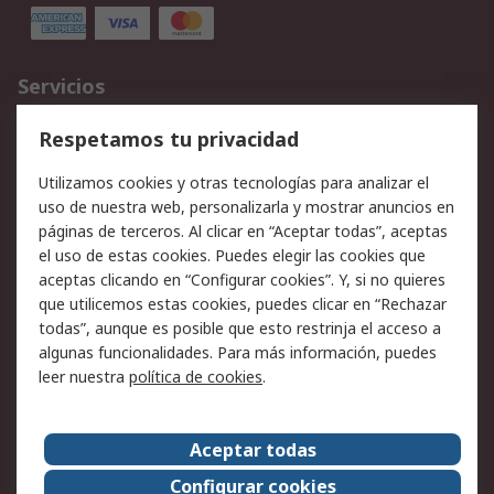
Servicios
Cómo realizar pedidos
Devoluciones
Respetamos tu privacidad
Facturación y pago
Formas de entrega
Utilizamos cookies y otras tecnologías para analizar el
Ofertas
Soporte técnico
uso de nuestra web, personalizarla y mostrar anuncios en
páginas de terceros. Al clicar en “Aceptar todas”, aceptas
Legal
el uso de estas cookies. Puedes elegir las cookies que
aceptas clicando en “Configurar cookies”. Y, si no quieres
Aviso legal
Política de privacidad -
que utilicemos estas cookies, puedes clicar en “Rechazar
Actualizada
todas”, aunque es posible que esto restrinja el acceso a
Política sobre cookies
Seguridad de emails
algunas funcionalidades. Para más información, puedes
Certificaciones de
Condiciones de venta
leer nuestra
política de cookies
.
empresa
Aceptar todas
Acerca de RS
Configurar cookies