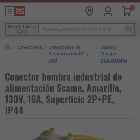
0
Nº ref. fabric.
/
Conectores
/
Conectores de
/
Bases y
Alimentación DC y
Clavijas
Red
Industriales
Conector hembra industrial de
alimentación Scame, Amarillo,
130V, 16A, Superficie 2P+PE,
IP44