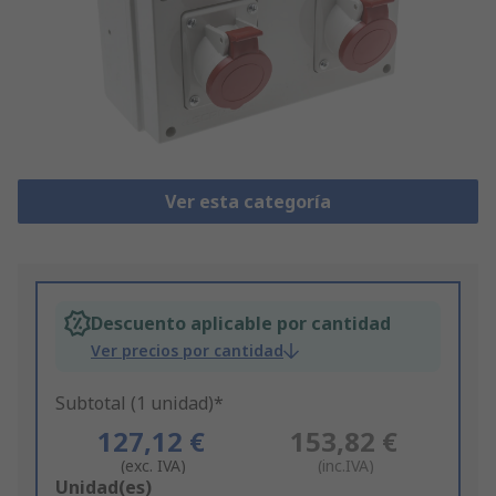
Ver esta categoría
Descuento aplicable por cantidad
Ver precios por cantidad
Subtotal (1 unidad)*
127,12 €
153,82 €
(exc. IVA)
(inc.IVA)
Add
Unidad(es)