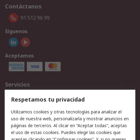
Contáctanos
91 512 96 99
Síguenos
Aceptamos
Servicios
Cómo realizar pedidos
Devoluciones
Respetamos tu privacidad
Facturación y pago
Formas de entrega
Utilizamos cookies y otras tecnologías para analizar el
Ofertas
Soporte técnico
uso de nuestra web, personalizarla y mostrar anuncios en
páginas de terceros. Al clicar en “Aceptar todas”, aceptas
Legal
el uso de estas cookies. Puedes elegir las cookies que
aceptas clicando en “Configurar cookies”. Y, si no quieres