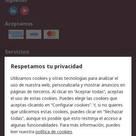
Síguenos
Aceptamos
Servicios
Cómo realizar pedidos
Devoluciones
Respetamos tu privacidad
Facturación y pago
Formas de entrega
Utilizamos cookies y otras tecnologías para analizar el
Ofertas
Soporte técnico
uso de nuestra web, personalizarla y mostrar anuncios en
páginas de terceros. Al clicar en “Aceptar todas”, aceptas
Legal
el uso de estas cookies. Puedes elegir las cookies que
aceptas clicando en “Configurar cookies”. Y, si no quieres
Aviso legal
Política de privacidad -
que utilicemos estas cookies, puedes clicar en “Rechazar
Actualizada
todas”, aunque es posible que esto restrinja el acceso a
Política sobre cookies
Seguridad de emails
algunas funcionalidades. Para más información, puedes
Certificaciones de
Condiciones de venta
leer nuestra
política de cookies
.