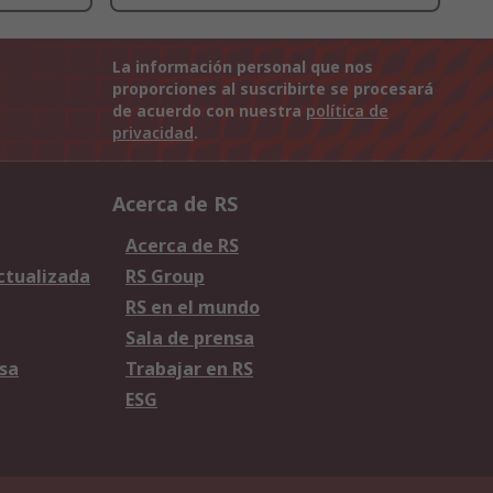
La información personal que nos
proporciones al suscribirte se procesará
de acuerdo con nuestra
política de
privacidad
.
Acerca de RS
Acerca de RS
Actualizada
RS Group
RS en el mundo
Sala de prensa
sa
Trabajar en RS
ESG