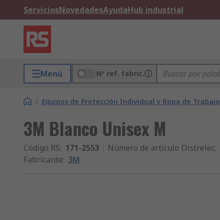
Servicios
Novedades
Ayuda
Hub industrial
Menú
Nº ref. fabric.
/
Equipos de Protección Individual y Ropa de Trabajo
3M Blanco Unisex M
Código RS
:
171-2553
Número de artículo Distrelec
:
Fabricante
:
3M