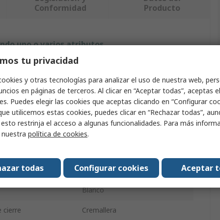
Conformidad
Producto
ndo uno o varios atributos.
mos tu privacidad
uto
Valor
cookies y otras tecnologías para analizar el uso de nuestra web, pers
3M
ncios en páginas de terceros. Al clicar en “Aceptar todas”, aceptas e
es. Puedes elegir las cookies que aceptas clicando en “Configurar cook
e producto
Bata para visitantes
que utilicemos estas cookies, puedes clicar en “Rechazar todas”, au
 esto restrinja el acceso a algunas funcionalidades. Para más inform
o
M
r nuestra
política de cookies
.
al
Polipropileno
azar todas
Configurar cookies
Aceptar 
o
Unisex
Blanco
 cierre
Cremallera