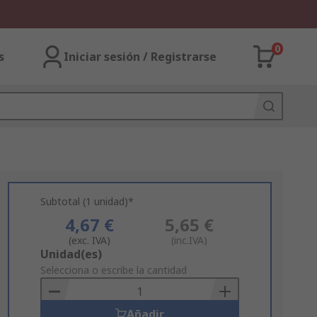
0
s
Iniciar sesión / Registrarse
Subtotal (1 unidad)*
4,67 €
5,65 €
(exc. IVA)
(inc.IVA)
Add
Unidad(es)
to
Selecciona o escribe la cantidad
Basket
Añadir