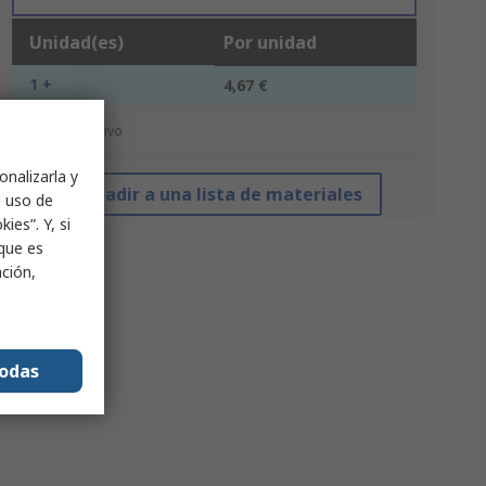
Unidad(es)
Por unidad
1 +
4,67 €
*precio indicativo
onalizarla y
Añadir a una lista de materiales
l uso de
ies”. Y, si
nque es
ación,
todas