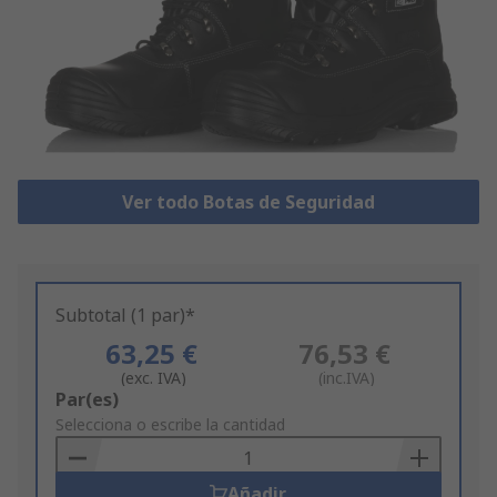
Ver todo Botas de Seguridad
Subtotal (1 par)*
63,25 €
76,53 €
(exc. IVA)
(inc.IVA)
Add
Par(es)
to
Selecciona o escribe la cantidad
Basket
Añadir