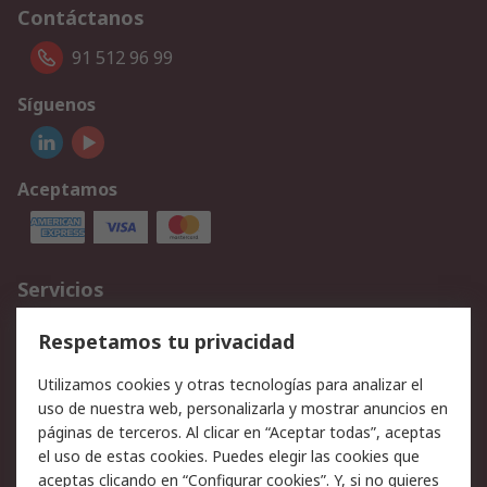
Contáctanos
91 512 96 99
Síguenos
Aceptamos
Servicios
Cómo realizar pedidos
Devoluciones
Respetamos tu privacidad
Facturación y pago
Formas de entrega
Utilizamos cookies y otras tecnologías para analizar el
Ofertas
Soporte técnico
uso de nuestra web, personalizarla y mostrar anuncios en
páginas de terceros. Al clicar en “Aceptar todas”, aceptas
Legal
el uso de estas cookies. Puedes elegir las cookies que
aceptas clicando en “Configurar cookies”. Y, si no quieres