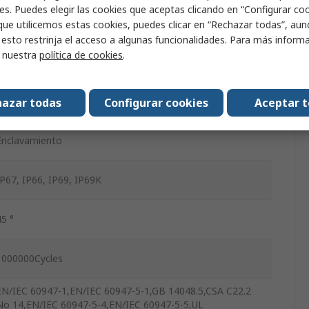
es. Puedes elegir las cookies que aceptas clicando en “Configurar cook
22mm
que utilicemos estas cookies, puedes clicar en “Rechazar todas”, au
 esto restrinja el acceso a algunas funcionalidades. Para más inform
r nuestra
política de cookies
.
3
458A
azar todas
Configurar cookies
Aceptar 
Enclavamiento
IP67, IP66, IP69, IP69K
45 °
1000000Cycles
EN/IEC 60947-1,EN/IEC 60947-5-1,GB 14048.5,CSA C22.2
No 14,EN/IEC 60947-5-4,EN/IEC 60947-5-5,UL