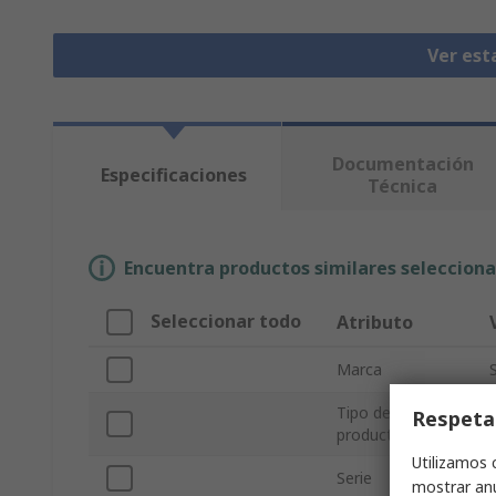
Ver est
Documentación
Especificaciones
Técnica
Encuentra productos similares selecciona
Seleccionar todo
Atributo
Marca
Tipo de
Respeta
producto
Utilizamos 
Serie
mostrar anu