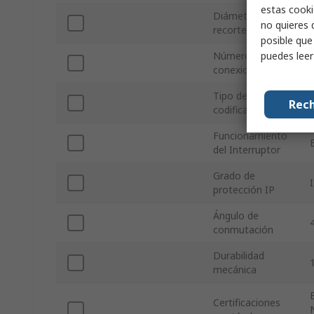
estas cooki
Diámetro de
no quieres 
recorte
posible que
puedes lee
Número de
conexiones
Tipo de
Rech
codificación
Funcionamiento
del Interruptor
Grado de
protección IP
Ángulo de
conmutación
Durabilidad
mecánica
Certificaciones