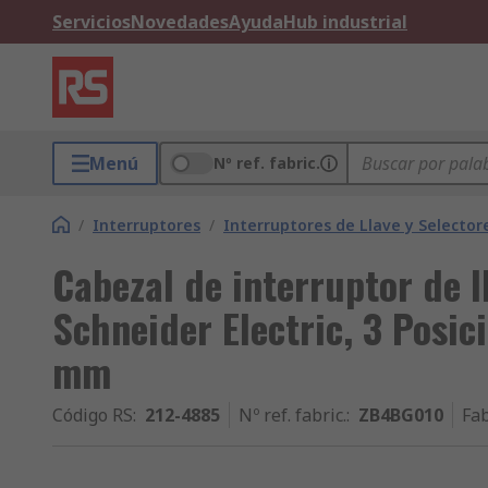
Servicios
Novedades
Ayuda
Hub industrial
Menú
Nº ref. fabric.
/
Interruptores
/
Interruptores de Llave y Selector
Cabezal de interruptor de
Schneider Electric, 3 Posic
mm
Código RS
:
212-4885
Nº ref. fabric.
:
ZB4BG010
Fab