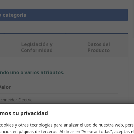
a categoría
Legislación y
Datos del
Conformidad
Producto
ndo uno o varios atributos.
Valor
Schneider Electric
mos tu privacidad
Cabezal de interruptor de llave
cookies y otras tecnologías para analizar el uso de nuestra web, pers
Harmony
ncios en páginas de terceros. Al clicar en “Aceptar todas”, aceptas e