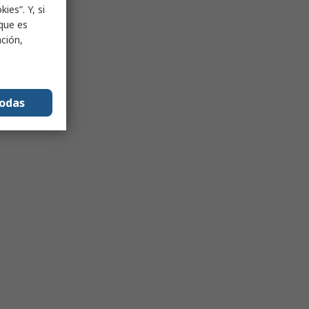
ies”. Y, si
nque es
ación,
todas