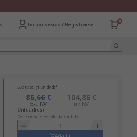
0
s
Iniciar sesión / Registrarse
Subtotal (1 unidad)*
86,66 €
104,86 €
(exc. IVA)
(inc.IVA)
Add
Unidad(es)
to
Selecciona o escribe la cantidad
Basket
Añadir