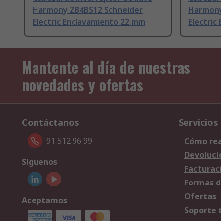
Harmony ZB4BS12 Schneider
Harmony
Electric Enclavamiento 22 mm
Electric
Mantente al día de nuestras
novedades y ofertas
Contáctanos
Servicios
91 512 96 99
Cómo rea
Devoluci
Síguenos
Facturac
Formas d
Ofertas
Aceptamos
Soporte 