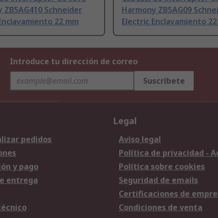
 ZB5AG410 Schneider
Harmony ZB5AG09 Schne
 Enclavamiento 22 mm
Electric Enclavamiento 2
Introduce tu dirección de correo
Suscríbete
Legal
lizar pedidos
Aviso legal
ones
Política de privacidad - 
ión y pago
Política sobre cookies
e entrega
Seguridad de emails
Certificaciones de empre
técnico
Condiciones de venta