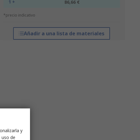
1 +
86,66 €
*precio indicativo
Añadir a una lista de materiales
onalizarla y
l uso de