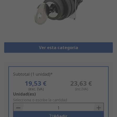
Ver esta categoría
Subtotal (1 unidad)*
19,53 €
23,63 €
(exc. IVA)
(inc.IVA)
Add
Unidad(es)
to
Selecciona o escribe la cantidad
Basket
Añadir