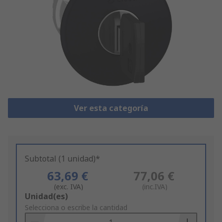
Ver esta categoría
Subtotal (1 unidad)*
63,69 €
77,06 €
(exc. IVA)
(inc.IVA)
Add
Unidad(es)
to
Selecciona o escribe la cantidad
Basket