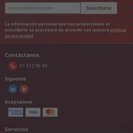
Suscríbete
La información personal que nos proporciones al
suscribirte se procesará de acuerdo con nuestra
política
de privacidad
.
Contáctanos
91 512 96 99
Síguenos
Aceptamos
Servicios