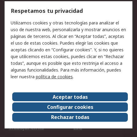
Cómo realizar pedidos
Devoluciones
Respetamos tu privacidad
Facturación y pago
Formas de entrega
Utilizamos cookies y otras tecnologías para analizar el
Ofertas
Soporte técnico
uso de nuestra web, personalizarla y mostrar anuncios en
páginas de terceros. Al clicar en “Aceptar todas”, aceptas
Legal
el uso de estas cookies. Puedes elegir las cookies que
aceptas clicando en “Configurar cookies”. Y, si no quieres
Aviso legal
Política de privacidad -
que utilicemos estas cookies, puedes clicar en “Rechazar
Actualizada
todas”, aunque es posible que esto restrinja el acceso a
Política sobre cookies
Seguridad de emails
algunas funcionalidades. Para más información, puedes
Certificaciones de
Condiciones de venta
leer nuestra
política de cookies
.
empresa
Aceptar todas
Acerca de RS
Configurar cookies
Acerca de RS
RS Group
Rechazar todas
RS en el mundo
Sala de prensa
Trabajar en RS
ESG