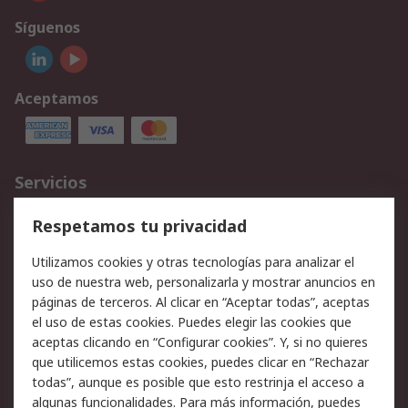
Síguenos
Aceptamos
Servicios
Cómo realizar pedidos
Devoluciones
Respetamos tu privacidad
Facturación y pago
Formas de entrega
Utilizamos cookies y otras tecnologías para analizar el
Ofertas
Soporte técnico
uso de nuestra web, personalizarla y mostrar anuncios en
páginas de terceros. Al clicar en “Aceptar todas”, aceptas
Legal
el uso de estas cookies. Puedes elegir las cookies que
aceptas clicando en “Configurar cookies”. Y, si no quieres
Aviso legal
Política de privacidad -
que utilicemos estas cookies, puedes clicar en “Rechazar
Actualizada
todas”, aunque es posible que esto restrinja el acceso a
Política sobre cookies
Seguridad de emails
algunas funcionalidades. Para más información, puedes