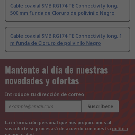
Cable coaxial SMB RG174 TE Connectivity long.
500 mm funda de Cloruro de polivinilo Negro
Cable coaxial SMB RG174 TE Connectivity long. 1
m funda de Cloruro de polivinilo Negro
Mantente al día de nuestras
novedades y ofertas
Introduce tu dirección de correo
Suscríbete
La información personal que nos proporciones al
suscribirte se procesará de acuerdo con nuestra
política
de privacidad
.