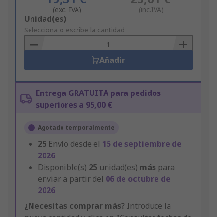
(exc. IVA)
(inc.IVA)
Add
Unidad(es)
to
Selecciona o escribe la cantidad
Basket
Añadir
Entrega GRATUITA para pedidos
superiores a 95,00 €
Agotado temporalmente
25
Envío desde el
15 de septiembre de
2026
Disponible(s)
25
unidad(es)
más
para
enviar a partir del
06 de octubre de
2026
¿Necesitas comprar más?
Introduce la