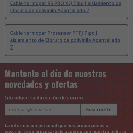
Cable termopar RS PRO XQ Tipo J aislamiento de
Cloruro de polivinilo Apantallado 7
Cable termopar Prosensor PTPJ Tipo J
aislamiento de Cloruro de polivinilo Apantallado
7
Mantente al día de nuestras
novedades y ofertas
Introduce tu dirección de correo
Suscríbete
La información personal que nos proporciones al
suscribirte se procesará de acuerdo con nuestra
política