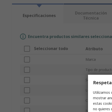
Documentación
Especificaciones
Técnica
Encuentra productos similares selecciona
Seleccionar todo
Atributo
Marca
Tipo de product
Serie
Respeta
Longitud del cab
Utilizamos 
mostrar anu
Color de la cubi
estas cooki
no quieres 
Material de la c