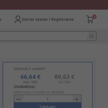
0
s
Iniciar sesión / Registrarse
Subtotal (1 unidad)*
66,64 €
80,63 €
(exc. IVA)
(inc.IVA)
Add
Unidad(es)
to
Selecciona o escribe la cantidad
Basket
Añadir