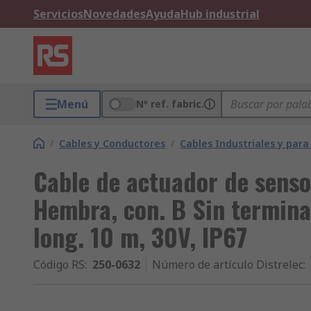
Servicios
Novedades
Ayuda
Hub industrial
Menú
Nº ref. fabric.
/
Cables y Conductores
/
Cables Industriales y par
Cable de actuador de senso
Hembra, con. B Sin termina
long. 10 m, 30V, IP67
Código RS
:
250-0632
Número de artículo Distrelec
: