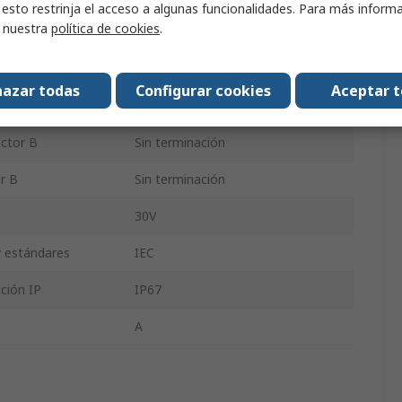
 esto restrinja el acceso a algunas funcionalidades. Para más inform
r nuestra
política de cookies
.
r A
Recta
actos A
12
azar todas
Configurar cookies
Aceptar 
ctor A
Hembra
ctor B
Sin terminación
r B
Sin terminación
30V
y estándares
IEC
ción IP
IP67
A