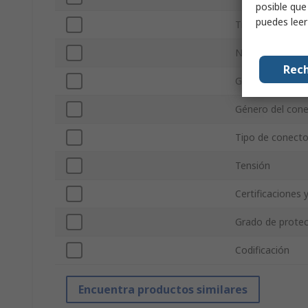
posible que
puedes lee
Tipo de conecto
Número de cont
Rech
Género del cone
Género del cone
Tipo de conecto
Tensión
Certificaciones 
Grado de protec
Codificación
Encuentra productos similares