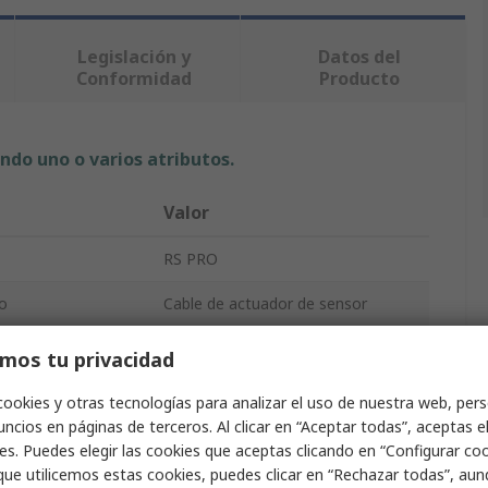
Legislación y
Datos del
Conformidad
Producto
ndo uno o varios atributos.
Valor
RS PRO
o
Cable de actuador de sensor
CBF12
mos tu privacidad
le
10m
cookies y otras tecnologías para analizar el uso de nuestra web, pers
ncios en páginas de terceros. Al clicar en “Aceptar todas”, aceptas e
erta
Negro
es. Puedes elegir las cookies que aceptas clicando en “Configurar cook
que utilicemos estas cookies, puedes clicar en “Rechazar todas”, au
ubierta
Poliuretano