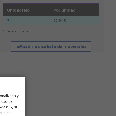
Unidad(es)
Por unidad
1 +
66,64 €
*precio indicativo
Añadir a una lista de materiales
onalizarla y
l uso de
ies”. Y, si
nque es