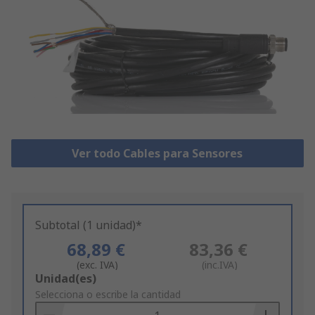
Ver todo Cables para Sensores
Subtotal (1 unidad)*
68,89 €
83,36 €
(exc. IVA)
(inc.IVA)
Add
Unidad(es)
to
Selecciona o escribe la cantidad
Basket