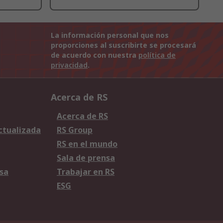
La información personal que nos
proporciones al suscribirte se procesará
de acuerdo con nuestra
política de
privacidad
.
Acerca de RS
Acerca de RS
Actualizada
RS Group
RS en el mundo
Sala de prensa
sa
Trabajar en RS
ESG