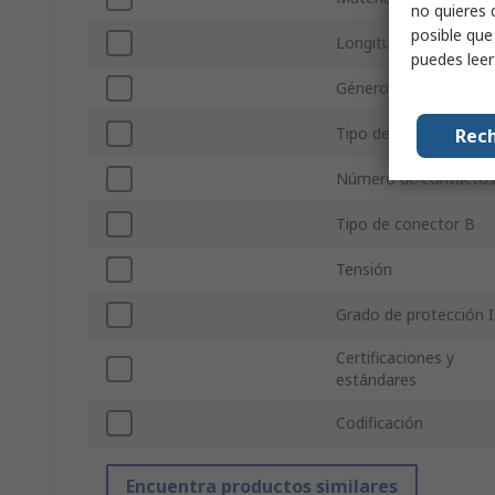
no quieres 
posible que
Longitud del cable
puedes lee
Género del conector 
Tipo de conector A
Rech
Número de contactos
Tipo de conector B
Tensión
Grado de protección 
Certificaciones y
estándares
Codificación
Encuentra productos similares