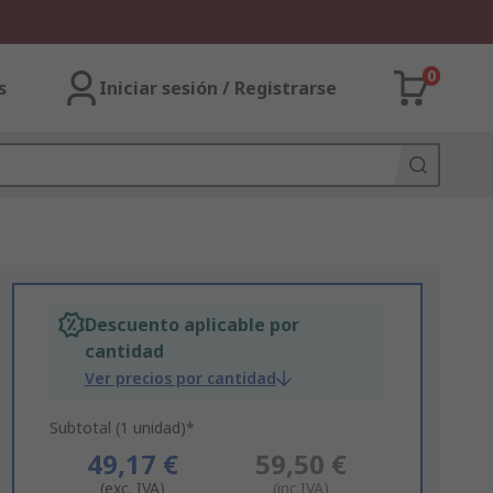
0
s
Iniciar sesión / Registrarse
Descuento aplicable por
cantidad
Ver precios por cantidad
Subtotal (1 unidad)*
49,17 €
59,50 €
(exc. IVA)
(inc.IVA)