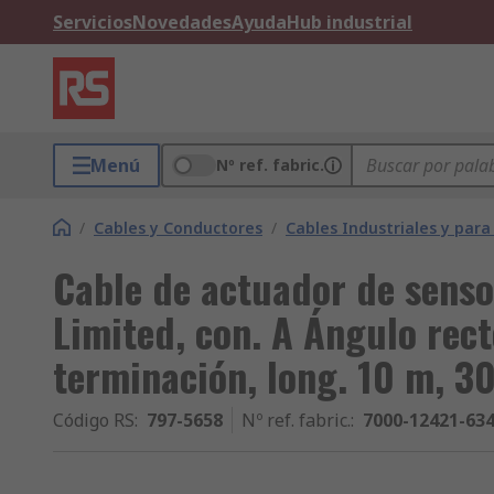
Servicios
Novedades
Ayuda
Hub industrial
Menú
Nº ref. fabric.
/
Cables y Conductores
/
Cables Industriales y par
Cable de actuador de sens
Limited, con. A Ángulo rec
terminación, long. 10 m, 30
Código RS
:
797-5658
Nº ref. fabric.
:
7000-12421-63