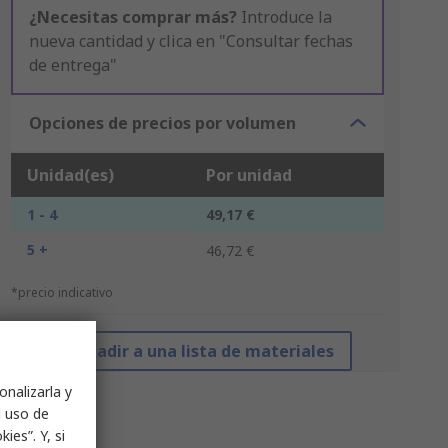
¿Necesitas comprar más?
Introduce la
nueva cantidad y clica en "Consultar fechas
de entrega"
Opciones de precios por volumen
Unidad(es)
Por unidad
1 - 4
49,17 €
5 +
46,72 €
*precio indicativo
Añadir a una lista de materiales
onalizarla y
l uso de
ies”. Y, si