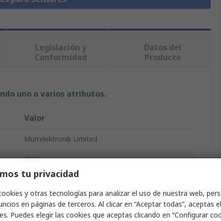
Legislación y
Datos del
Conformidad
Producto
ndo uno o varios atributos.
Valor
Murrelektronik Limited
7000
mos tu privacidad
Cable de actuador de sensor
cookies y otras tecnologías para analizar el uso de nuestra web, pers
Negro
ncios en páginas de terceros. Al clicar en “Aceptar todas”, aceptas e
es. Puedes elegir las cookies que aceptas clicando en “Configurar cook
a
Poliuretano