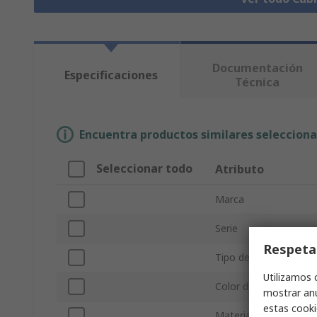
Documentación
Especificaciones
Técnica
Encuentra productos similares selecciona
Seleccionar todo
Atributo
Marca
Serie
Respeta
Tipo de producto
Utilizamos 
Color de la cubierta
mostrar anu
estas cooki
Material de la cubiert