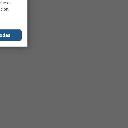
nque es
ación,
todas