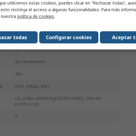
que utilicemos estas cookies, puedes clicar en “Rechazar todas”, au
 esto restrinja el acceso a algunas funcionalidades. Para más inform
10m
r nuestra
política de cookies
.
A
Hembra
Ángulo recto
azar todas
Configurar cookies
Aceptar 
 A
4
Sin terminación
30V
IP
IP65, IP66K, IP67
CE, cURus (AWM-Styl20549/10493), DIN EN
61076-2-101
A