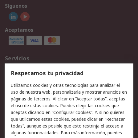
Síguenos
Aceptamos
Servicios
Cómo realizar pedidos
Devoluciones
Respetamos tu privacidad
Facturación y pago
Formas de entrega
Utilizamos cookies y otras tecnologías para analizar el
Ofertas
Soporte técnico
uso de nuestra web, personalizarla y mostrar anuncios en
páginas de terceros. Al clicar en “Aceptar todas”, aceptas
Legal
el uso de estas cookies. Puedes elegir las cookies que
aceptas clicando en “Configurar cookies”. Y, si no quieres
Aviso legal
Política de privacidad -
que utilicemos estas cookies, puedes clicar en “Rechazar
Actualizada
todas”, aunque es posible que esto restrinja el acceso a
Política sobre cookies
Seguridad de emails
algunas funcionalidades. Para más información, puedes