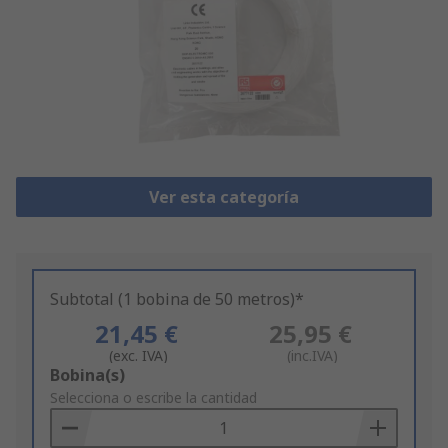
Ver esta categoría
Subtotal (1 bobina de 50 metros)*
21,45 €
25,95 €
(exc. IVA)
(inc.IVA)
Add
Bobina(s)
to
Selecciona o escribe la cantidad
Basket