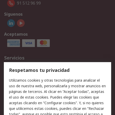
91 512 96 99
Síguenos
Aceptamos
Servicios
Cómo realizar pedidos
Devoluciones
Respetamos tu privacidad
Facturación y pago
Formas de entrega
Utilizamos cookies y otras tecnologías para analizar el
Ofertas
Soporte técnico
uso de nuestra web, personalizarla y mostrar anuncios en
páginas de terceros. Al clicar en “Aceptar todas”, aceptas
Legal
el uso de estas cookies. Puedes elegir las cookies que
aceptas clicando en “Configurar cookies”. Y, si no quieres
Aviso legal
Política de privacidad -
que utilicemos estas cookies, puedes clicar en “Rechazar
Actualizada
todas”, aunque es posible que esto restrinja el acceso a