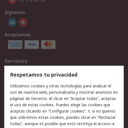
91 512 96 99
Síguenos
Aceptamos
Servicios
Cómo realizar pedidos
Devoluciones
Respetamos tu privacidad
Facturación y pago
Formas de entrega
Utilizamos cookies y otras tecnologías para analizar el
Ofertas
Soporte técnico
uso de nuestra web, personalizarla y mostrar anuncios en
páginas de terceros. Al clicar en “Aceptar todas”, aceptas
Legal
el uso de estas cookies. Puedes elegir las cookies que
aceptas clicando en “Configurar cookies”. Y, si no quieres
Aviso legal
Política de privacidad -
que utilicemos estas cookies, puedes clicar en “Rechazar
Actualizada
todas”, aunque es posible que esto restrinja el acceso a
Política sobre cookies
Seguridad de emails