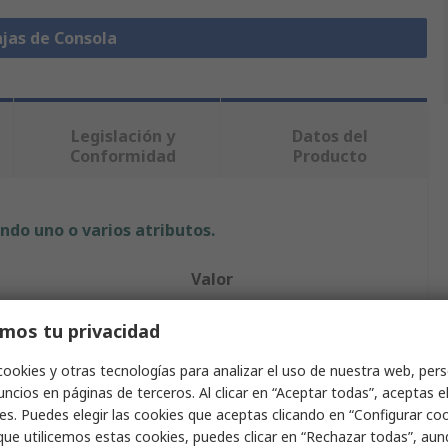
ajas de Consola
Legislación y
Datos del
Conformidad
Producto
ndo uno o varios atributos.
Valor
Bopla
mos tu privacidad
 cuerpo
Aluminio, ABS
cookies y otras tecnologías para analizar el uso de nuestra web, pers
ncios en páginas de terceros. Al clicar en “Aceptar todas”, aceptas e
ucto
Caja para electrónica
es. Puedes elegir las cookies que aceptas clicando en “Configurar cook
que utilicemos estas cookies, puedes clicar en “Rechazar todas”, au
erna
250mm