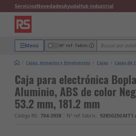
Servicios
Novedades
Ayuda
Hub industrial
Menú
Nº ref. fabric.
/
Cajas, Armarios y Envolventes
/
Cajas
/
Cajas de 
Caja para electrónica Bopla
Aluminio, ABS de color Neg
53.2 mm, 181.2 mm
Código RS
:
704-3938
Nº ref. fabric.
:
92850250.MT1 