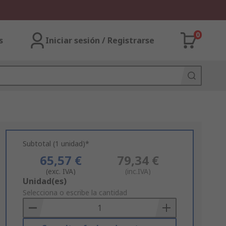
0
s
Iniciar sesión / Registrarse
Subtotal (1 unidad)*
65,57 €
79,34 €
(exc. IVA)
(inc.IVA)
Add
Unidad(es)
to
Selecciona o escribe la cantidad
Basket