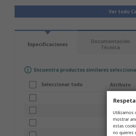
Ver todo C
Documentación
Especificaciones
Técnica
Encuentra productos similares selecciona
Seleccionar todo
Atributo
Marca
Respeta
Material del
Utilizamos 
mostrar anu
Tipo de prod
estas cooki
no quieres 
Longitud ext