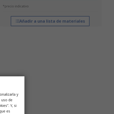
*precio indicativo
Añadir a una lista de materiales
onalizarla y
l uso de
ies”. Y, si
nque es