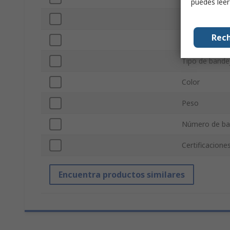
puedes lee
Tipo de cierre
Rech
Con ruedas
Tipo de bande
Color
Peso
Número de ba
Certificacione
Encuentra productos similares