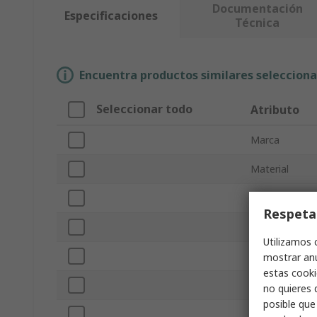
Documentación
Especificaciones
Técnica
Encuentra productos similares selecciona
Seleccionar todo
Atributo
Marca
Material
Tipo de produ
Respeta
Número de co
Utilizamos 
Longitud
mostrar anu
estas cooki
Anchura
no quieres 
posible que
Altura