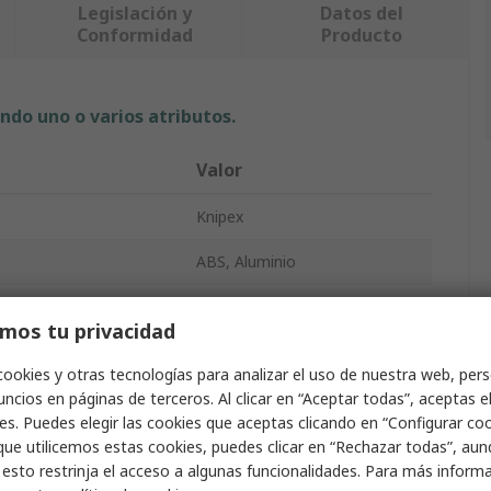
Legislación y
Datos del
Conformidad
Producto
ndo uno o varios atributos.
Valor
Knipex
ABS, Aluminio
cto
Funda de Herramientas
mos tu privacidad
mpartimentos
13
cookies y otras tecnologías para analizar el uso de nuestra web, pers
465mm
ncios en páginas de terceros. Al clicar en “Aceptar todas”, aceptas e
es. Puedes elegir las cookies que aceptas clicando en “Configurar cook
410mm
que utilicemos estas cookies, puedes clicar en “Rechazar todas”, au
 esto restrinja el acceso a algunas funcionalidades. Para más inform
200mm