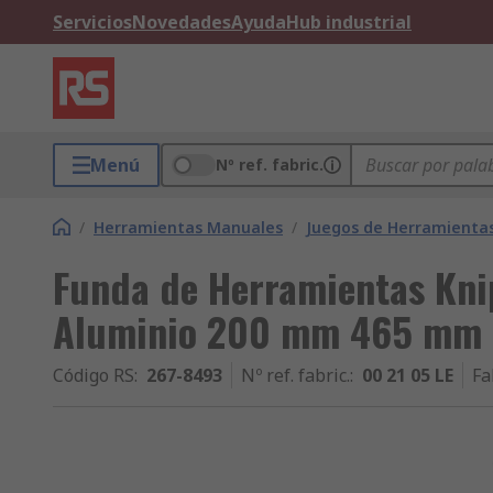
Servicios
Novedades
Ayuda
Hub industrial
Menú
Nº ref. fabric.
/
Herramientas Manuales
/
Juegos de Herramienta
Funda de Herramientas Kni
Aluminio 200 mm 465 mm
Código RS
:
267-8493
Nº ref. fabric.
:
00 21 05 LE
Fa