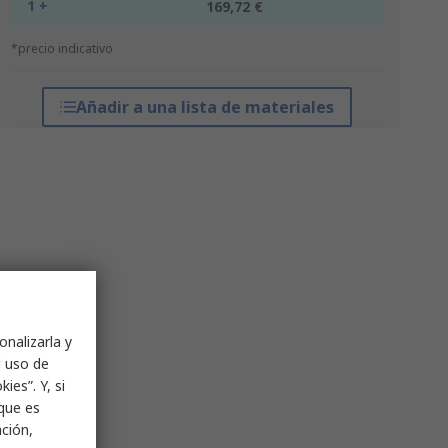
1 +
169,72 €
*precio indicativo
Añadir a una lista de materiales
onalizarla y
l uso de
ies”. Y, si
nque es
ación,