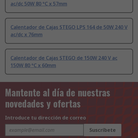
ac/dc 50W 80 °C x 57mm
Calentador de Cajas STEGO LPS 164 de 50W 240 V
ac/dc x 76mm
Calentador de Cajas STEGO de 150W 240 V ac
150W 80 °C x 60mm
Mantente al día de nuestras
novedades y ofertas
Introduce tu dirección de correo
Suscríbete