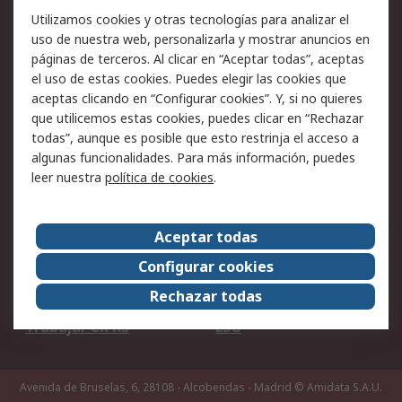
Facturación y pago
Formas de entrega
Utilizamos cookies y otras tecnologías para analizar el
Ofertas
Soporte técnico
uso de nuestra web, personalizarla y mostrar anuncios en
páginas de terceros. Al clicar en “Aceptar todas”, aceptas
Legal
el uso de estas cookies. Puedes elegir las cookies que
aceptas clicando en “Configurar cookies”. Y, si no quieres
Aviso legal
Política de privacidad -
que utilicemos estas cookies, puedes clicar en “Rechazar
Actualizada
todas”, aunque es posible que esto restrinja el acceso a
Política sobre cookies
Seguridad de emails
algunas funcionalidades. Para más información, puedes
Certificaciones de
Condiciones de venta
leer nuestra
política de cookies
.
empresa
Aceptar todas
Acerca de RS
Configurar cookies
Acerca de RS
RS Group
Rechazar todas
RS en el mundo
Sala de prensa
Trabajar en RS
ESG
Avenida de Bruselas, 6, 28108 - Alcobendas - Madrid
© Amidata S.A.U.