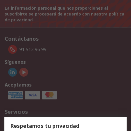
La información personal que nos proporciones al
suscribirte se procesará de acuerdo con nuestra
política
de privacidad
.
Contáctanos
91 512 96 99
Síguenos
Aceptamos
Servicios
Cómo realizar pedidos
Devoluciones
Respetamos tu privacidad