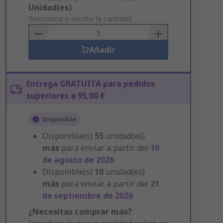
Add
Unidad(es)
to
Selecciona o escribe la cantidad
Basket
Añadir
Entrega GRATUITA para pedidos
superiores a 95,00 €
Disponible
Disponible(s)
55
unidad(es)
más
para enviar a partir del
10
de agosto de 2026
Disponible(s)
10
unidad(es)
más
para enviar a partir del
21
de septiembre de 2026
¿Necesitas comprar más?