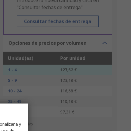
Introduce la nueva cantidad y clica en
"Consultar fechas de entrega"
Consultar fechas de entrega
Opciones de precios por volumen
Unidad(es)
Por unidad
1 - 4
127,52 €
5 - 9
123,18 €
10 - 24
116,68 €
25 - 49
110,18 €
50 +
97,31 €
onalizarla y
*precio indicativo
l uso de