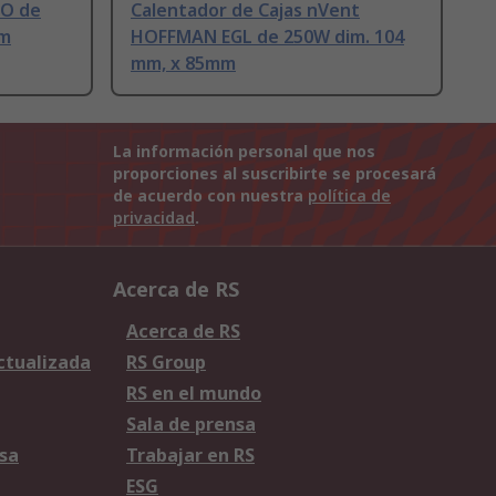
GO de
Calentador de Cajas nVent
mm
HOFFMAN EGL de 250W dim. 104
mm, x 85mm
La información personal que nos
proporciones al suscribirte se procesará
de acuerdo con nuestra
política de
privacidad
.
Acerca de RS
Acerca de RS
Actualizada
RS Group
RS en el mundo
Sala de prensa
sa
Trabajar en RS
ESG