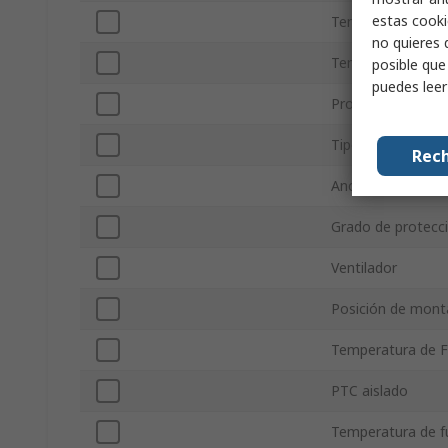
estas cooki
Tensión de Alime
no quieres 
Temperatura super
posible que
puedes lee
Profundidad
Tipo de conexión
Rech
Anchura
Grado de protecc
Ventilador
Posición de mont
Temperatura de 
PTC aislado
Temperatura de 