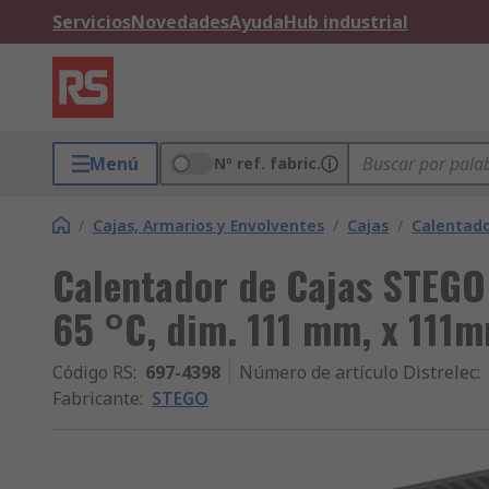
Servicios
Novedades
Ayuda
Hub industrial
Menú
Nº ref. fabric.
/
Cajas, Armarios y Envolventes
/
Cajas
/
Calentado
Calentador de Cajas STEGO
65 °C, dim. 111 mm, x 111
Código RS
:
697-4398
Número de artículo Distrelec
:
Fabricante
:
STEGO