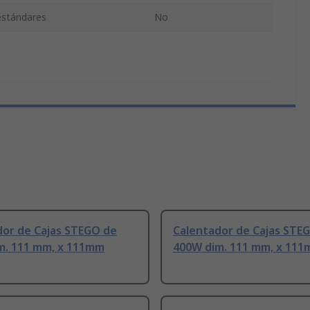
 estándares
No
dor de Cajas STEGO de
Calentador de Cajas STE
m. 111 mm, x 111mm
400W dim. 111 mm, x 11