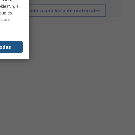
ies”. Y, si
Añadir a una lista de materiales
nque es
ación,
todas