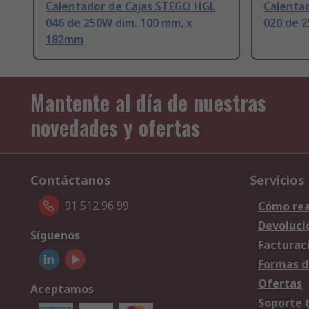
Calentador de Cajas STEGO HGL
Calenta
046 de 250W dim. 100 mm, x
020 de 
182mm
Mantente al día de nuestras
novedades y ofertas
Contáctanos
Servicios
91 512 96 99
Cómo rea
Devoluci
Síguenos
Facturac
Formas d
Ofertas
Aceptamos
Soporte 