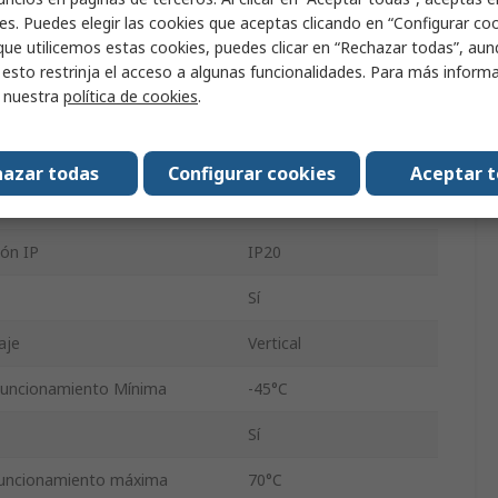
es. Puedes elegir las cookies que aceptas clicando en “Configurar cook
ntación
230V ac
que utilicemos estas cookies, puedes clicar en “Rechazar todas”, au
ficial
65°C
 esto restrinja el acceso a algunas funcionalidades. Para más inform
r nuestra
política de cookies
.
111mm
Roscado
azar todas
Configurar cookies
Aceptar 
111mm
ión IP
IP20
Sí
aje
Vertical
Funcionamiento Mínima
-45°C
Sí
funcionamiento máxima
70°C