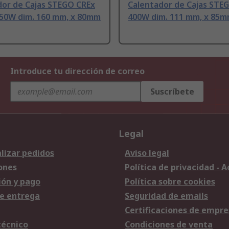
dor de Cajas STEGO CREx
Calentador de Cajas STE
250W dim. 160 mm, x 80mm
400W dim. 111 mm, x 85
Introduce tu dirección de correo
Suscríbete
Legal
lizar pedidos
Aviso legal
ones
Política de privacidad - 
ión y pago
Política sobre cookies
e entrega
Seguridad de emails
Certificaciones de empre
técnico
Condiciones de venta