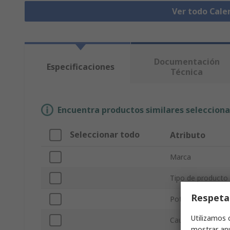
Ver todo Cale
Documentación
Especificaciones
Técnica
Encuentra productos similares selecciona
Seleccionar todo
Atributo
Marca
Tipo de producto
Respeta
Potencia de salid
Utilizamos 
Caudal de aire
mostrar anu