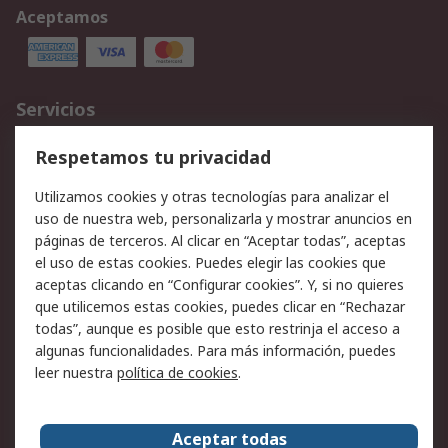
Aceptamos
Servicios
Cómo realizar pedidos
Devoluciones
Respetamos tu privacidad
Facturación y pago
Formas de entrega
Utilizamos cookies y otras tecnologías para analizar el
Ofertas
Soporte técnico
uso de nuestra web, personalizarla y mostrar anuncios en
páginas de terceros. Al clicar en “Aceptar todas”, aceptas
Legal
el uso de estas cookies. Puedes elegir las cookies que
aceptas clicando en “Configurar cookies”. Y, si no quieres
Aviso legal
Política de privacidad -
que utilicemos estas cookies, puedes clicar en “Rechazar
Actualizada
todas”, aunque es posible que esto restrinja el acceso a
Política sobre cookies
Seguridad de emails
algunas funcionalidades. Para más información, puedes
Certificaciones de
Condiciones de venta
leer nuestra
política de cookies
.
empresa
Aceptar todas
Acerca de RS