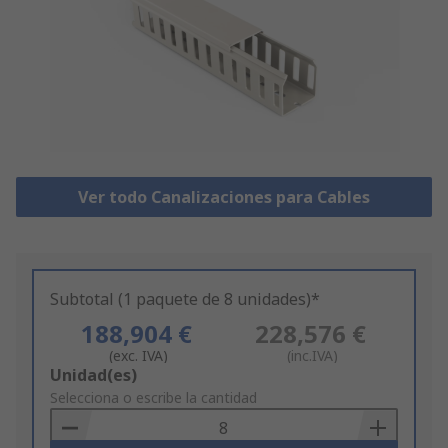
Ver todo Canalizaciones para Cables
Subtotal (1 paquete de 8 unidades)*
188,904 €
228,576 €
(exc. IVA)
(inc.IVA)
Add
Unidad(es)
to
Selecciona o escribe la cantidad
Basket