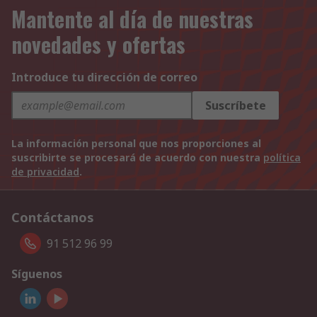
Mantente al día de nuestras
novedades y ofertas
Introduce tu dirección de correo
Suscríbete
La información personal que nos proporciones al
suscribirte se procesará de acuerdo con nuestra
política
de privacidad
.
Contáctanos
91 512 96 99
Síguenos