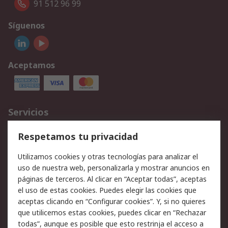
91 512 96 99
Síguenos
Aceptamos
Servicios
Cómo realizar pedidos
Devoluciones
Respetamos tu privacidad
Facturación y pago
Formas de entrega
Utilizamos cookies y otras tecnologías para analizar el
Ofertas
Soporte técnico
uso de nuestra web, personalizarla y mostrar anuncios en
páginas de terceros. Al clicar en “Aceptar todas”, aceptas
Legal
el uso de estas cookies. Puedes elegir las cookies que
aceptas clicando en “Configurar cookies”. Y, si no quieres
Aviso legal
Política de privacidad -
que utilicemos estas cookies, puedes clicar en “Rechazar
Actualizada
todas”, aunque es posible que esto restrinja el acceso a