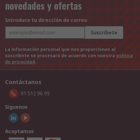
novedades y ofertas
Introduce tu dirección de correo
Suscríbete
La información personal que nos proporciones al
suscribirte se procesará de acuerdo con nuestra
política
de privacidad
.
Contáctanos
91 512 96 99
Síguenos
Aceptamos