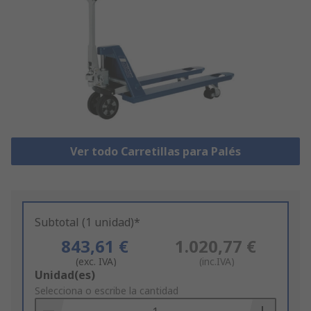
Ver todo Carretillas para Palés
Subtotal (1 unidad)*
843,61 €
1.020,77 €
(exc. IVA)
(inc.IVA)
Add
Unidad(es)
to
Selecciona o escribe la cantidad
Basket