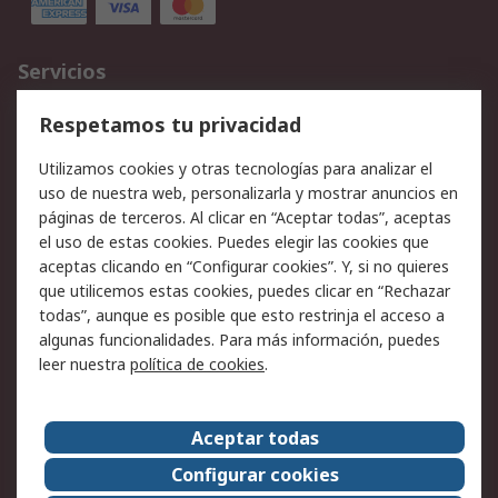
Servicios
Cómo realizar pedidos
Devoluciones
Respetamos tu privacidad
Facturación y pago
Formas de entrega
Utilizamos cookies y otras tecnologías para analizar el
Ofertas
Soporte técnico
uso de nuestra web, personalizarla y mostrar anuncios en
páginas de terceros. Al clicar en “Aceptar todas”, aceptas
Legal
el uso de estas cookies. Puedes elegir las cookies que
aceptas clicando en “Configurar cookies”. Y, si no quieres
Aviso legal
Política de privacidad -
que utilicemos estas cookies, puedes clicar en “Rechazar
Actualizada
todas”, aunque es posible que esto restrinja el acceso a
Política sobre cookies
Seguridad de emails
algunas funcionalidades. Para más información, puedes
Certificaciones de
Condiciones de venta
leer nuestra
política de cookies
.
empresa
Aceptar todas
Acerca de RS
Configurar cookies
Acerca de RS
RS Group