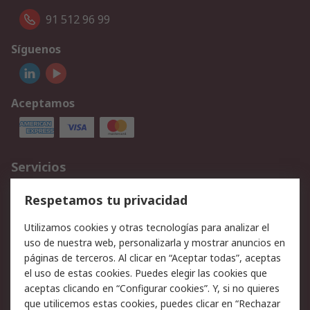
91 512 96 99
Síguenos
Aceptamos
Servicios
Cómo realizar pedidos
Devoluciones
Respetamos tu privacidad
Facturación y pago
Formas de entrega
Utilizamos cookies y otras tecnologías para analizar el
Ofertas
Soporte técnico
uso de nuestra web, personalizarla y mostrar anuncios en
páginas de terceros. Al clicar en “Aceptar todas”, aceptas
Legal
el uso de estas cookies. Puedes elegir las cookies que
aceptas clicando en “Configurar cookies”. Y, si no quieres
Aviso legal
Política de privacidad -
que utilicemos estas cookies, puedes clicar en “Rechazar
Actualizada