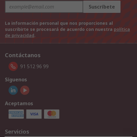
Suscríbete
La información personal que nos proporciones al
suscribirte se procesará de acuerdo con nuestra
política
de privacidad
.
Contáctanos
91 512 96 99
Síguenos
Aceptamos
Servicios