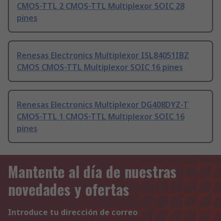
CMOS-TTL 2 CMOS-TTL Multiplexor SOIC 28
pines
Renesas Electronics Multiplexor ISL84051IBZ
CMOS CMOS-TTL Multiplexor SOIC 16 pines
Renesas Electronics Multiplexor DG408DYZ-T
CMOS-TTL 1 CMOS-TTL Multiplexor SOIC 16
pines
Mantente al día de nuestras
novedades y ofertas
Introduce tu dirección de correo