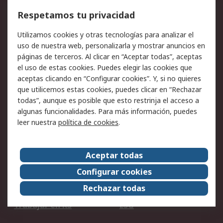
Cómo realizar pedidos
Devoluciones
Respetamos tu privacidad
Facturación y pago
Formas de entrega
Utilizamos cookies y otras tecnologías para analizar el
Ofertas
Soporte técnico
uso de nuestra web, personalizarla y mostrar anuncios en
páginas de terceros. Al clicar en “Aceptar todas”, aceptas
Legal
el uso de estas cookies. Puedes elegir las cookies que
aceptas clicando en “Configurar cookies”. Y, si no quieres
Aviso legal
Política de privacidad -
que utilicemos estas cookies, puedes clicar en “Rechazar
Actualizada
todas”, aunque es posible que esto restrinja el acceso a
Política sobre cookies
Seguridad de emails
algunas funcionalidades. Para más información, puedes
Certificaciones de
Condiciones de venta
leer nuestra
política de cookies
.
empresa
Aceptar todas
Acerca de RS
Configurar cookies
Acerca de RS
RS Group
Rechazar todas
RS en el mundo
Sala de prensa
Trabajar en RS
ESG