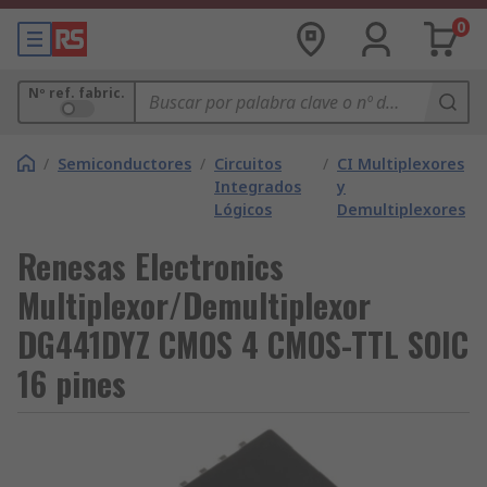
0
Nº ref. fabric.
/
Semiconductores
/
Circuitos
/
CI Multiplexores
Integrados
y
Lógicos
Demultiplexores
Renesas Electronics
Multiplexor/Demultiplexor
DG441DYZ CMOS 4 CMOS-TTL SOIC
16 pines