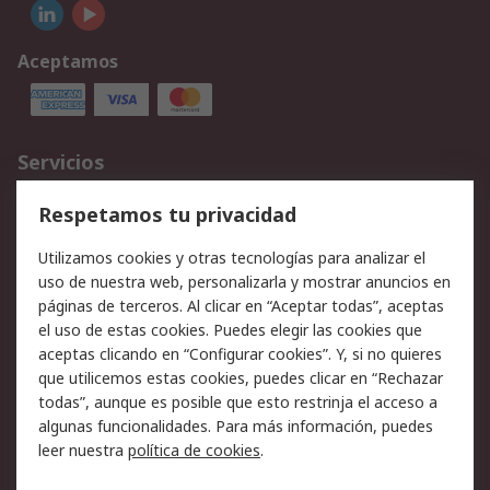
Aceptamos
Servicios
Cómo realizar pedidos
Devoluciones
Respetamos tu privacidad
Facturación y pago
Formas de entrega
Utilizamos cookies y otras tecnologías para analizar el
Ofertas
Soporte técnico
uso de nuestra web, personalizarla y mostrar anuncios en
páginas de terceros. Al clicar en “Aceptar todas”, aceptas
Legal
el uso de estas cookies. Puedes elegir las cookies que
aceptas clicando en “Configurar cookies”. Y, si no quieres
Aviso legal
Política de privacidad -
que utilicemos estas cookies, puedes clicar en “Rechazar
Actualizada
todas”, aunque es posible que esto restrinja el acceso a
Política sobre cookies
Seguridad de emails
algunas funcionalidades. Para más información, puedes
Certificaciones de
Condiciones de venta
leer nuestra
política de cookies
.
empresa