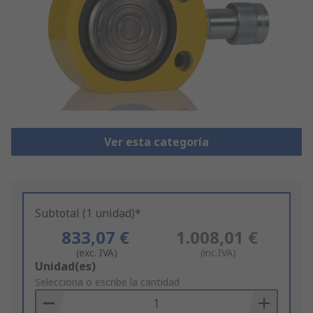
Ver esta categoría
Subtotal (1 unidad)*
833,07 €
1.008,01 €
(exc. IVA)
(inc.IVA)
Add
Unidad(es)
to
Selecciona o escribe la cantidad
Basket