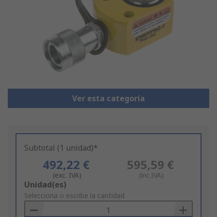
Ver esta categoría
Subtotal (1 unidad)*
492,22 €
595,59 €
(exc. IVA)
(inc.IVA)
Add
Unidad(es)
to
Selecciona o escribe la cantidad
Basket