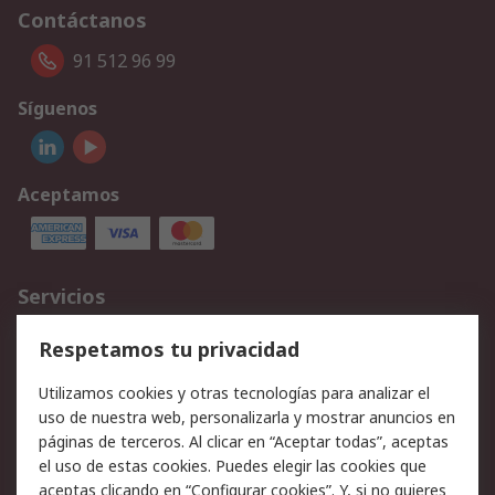
Contáctanos
91 512 96 99
Síguenos
Aceptamos
Servicios
Cómo realizar pedidos
Devoluciones
Respetamos tu privacidad
Facturación y pago
Formas de entrega
Utilizamos cookies y otras tecnologías para analizar el
Ofertas
Soporte técnico
uso de nuestra web, personalizarla y mostrar anuncios en
páginas de terceros. Al clicar en “Aceptar todas”, aceptas
Legal
el uso de estas cookies. Puedes elegir las cookies que
aceptas clicando en “Configurar cookies”. Y, si no quieres