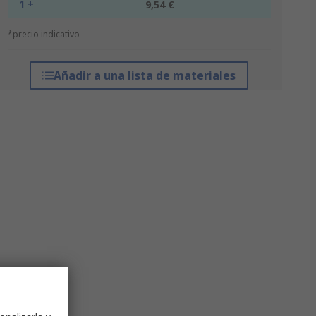
1 +
9,54 €
*precio indicativo
Añadir a una lista de materiales