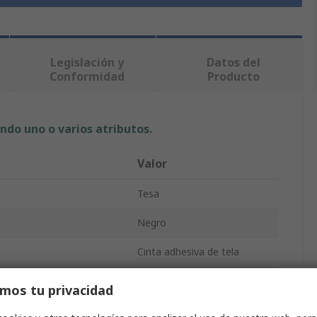
Legislación y
Datos del
Conformidad
Producto
ndo uno o varios atributos.
Valor
Tesa
Negro
Cinta adhesiva de tela
Cinta adhesiva de tela
mos tu privacidad
25mm