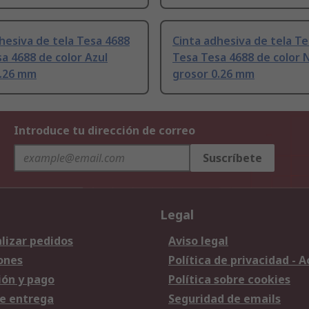
hesiva de tela Tesa 4688
Cinta adhesiva de tela T
a 4688 de color Azul
Tesa Tesa 4688 de color 
0.26 mm
grosor 0.26 mm
Introduce tu dirección de correo
Suscríbete
Legal
lizar pedidos
Aviso legal
ones
Política de privacidad - 
ión y pago
Política sobre cookies
e entrega
Seguridad de emails