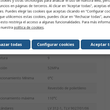
cookies y otras tecnologías para analizar el uso de nuestra web, pers
ncios en páginas de terceros. Al clicar en “Aceptar todas”, aceptas e
50mm
es. Puedes elegir las cookies que aceptas clicando en “Configurar cook
que utilicemos estas cookies, puedes clicar en “Rechazar todas”, au
e
Tela de polietileno
 esto restrinja el acceso a algunas funcionalidades. Para más inform
r nuestra
política de cookies
.
0.26mm
Caucho
azar todas
Configurar cookies
Aceptar 
4.5N/cm
ptura
9
cción
52MPa
ncionamiento Mínima
0°C
Revestido de polietileno
ncionamiento máxima
110°C
stándares
LV 312-1, TLV 9027/01/06