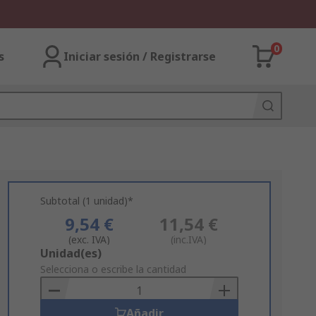
0
s
Iniciar sesión / Registrarse
Subtotal (1 unidad)*
9,54 €
11,54 €
(exc. IVA)
(inc.IVA)
Add
Unidad(es)
to
Selecciona o escribe la cantidad
Basket
Añadir