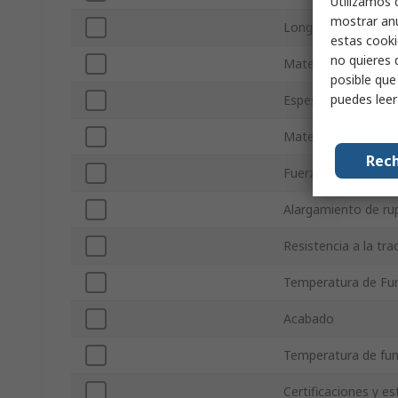
Utilizamos 
mostrar anu
Longitud
estas cooki
no quieres 
Material del soport
posible que
puedes lee
Espesor
Material adhesivo
Rech
Fuerza de adhesión
Alargamiento de ru
Resistencia a la tra
Temperatura de Fu
Acabado
Temperatura de fu
Certificaciones y e