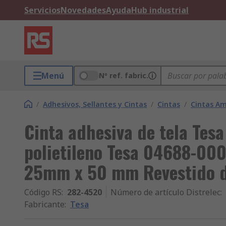
Servicios
Novedades
Ayuda
Hub industrial
Menú
Nº ref. fabric.
/
Adhesivos, Sellantes y Cintas
/
Cintas
/
Cintas Am
Cinta adhesiva de tela Tesa
polietileno Tesa 04688-000
25mm x 50 mm Revestido 
Código RS
:
282-4520
Número de artículo Distrelec
:
Fabricante
:
Tesa