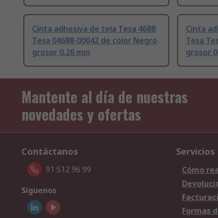
Cinta adhesiva de tela Tesa 4688
Cinta ad
Tesa 04688-00042 de color Negro
Tesa Tes
grosor 0.26 mm
grosor 
Mantente al día de nuestras
novedades y ofertas
Contáctanos
Servicios
91 512 96 99
Cómo rea
Devoluci
Síguenos
Facturac
Formas d