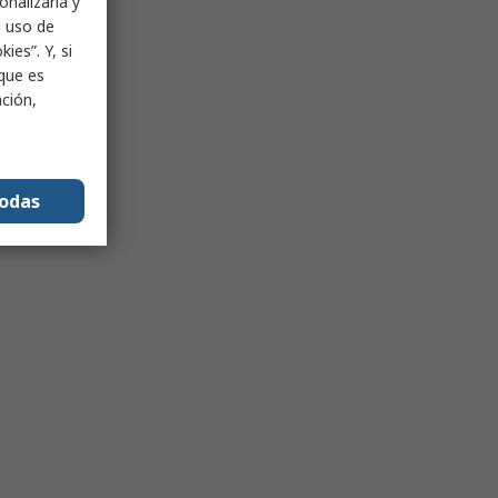
onalizarla y
l uso de
ies”. Y, si
nque es
ación,
todas