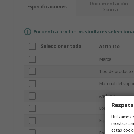
Documentación
Especificaciones
Técnica
Encuentra productos similares selecciona
Seleccionar todo
Atributo
Marca
Tipo de producto
Material del sopo
Anchura
Respeta
Longitud
Utilizamos 
Espesor
mostrar anu
estas cooki
Preimpreso