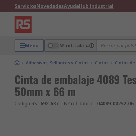
Servicios
Novedades
Ayuda
Hub industrial
Menú
Nº ref. fabric.
/
Adhesivos, Sellantes y Cintas
/
Cintas
/
Cintas de
Cinta de embalaje 4089 Tes
50mm x 66 m
Código RS
:
692-637
Nº ref. fabric.
:
04089-00252-06