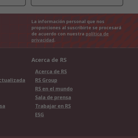
La información personal que nos
proporciones al suscribirte se procesará
de acuerdo con nuestra
política de
privacidad
.
Acerca de RS
Acerca de RS
Actualizada
RS Group
RS en el mundo
Sala de prensa
sa
Trabajar en RS
ESG