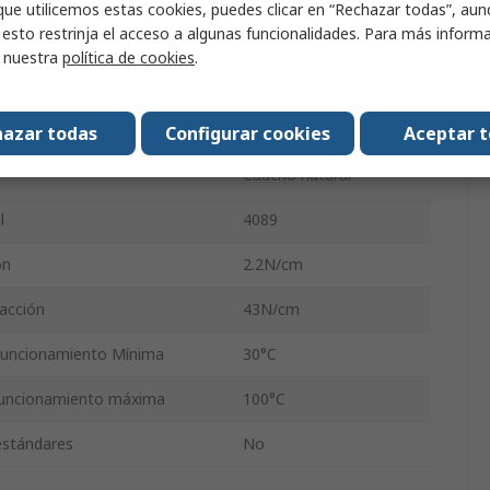
que utilicemos estas cookies, puedes clicar en “Rechazar todas”, au
 esto restrinja el acceso a algunas funcionalidades. Para más inform
Transparente
r nuestra
política de cookies
.
dor
Manual, Automático
ruptura
145%
azar todas
Configurar cookies
Aceptar 
Caucho natural
l
4089
ón
2.2N/cm
racción
43N/cm
Funcionamiento Mínima
30°C
funcionamiento máxima
100°C
 estándares
No