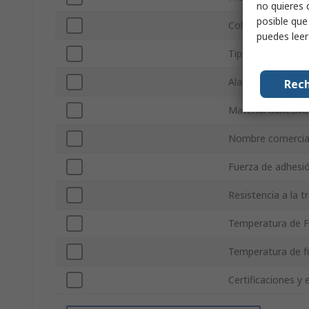
no quieres 
posible que
Color
puedes lee
Tipo de dispensa
Alargamiento de 
Rech
Material adhesivo
Nombre comercia
Fuerza de adhesi
Resistencia a la t
Temperatura de 
Temperatura de 
Certificaciones y