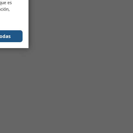
nque es
ación,
todas