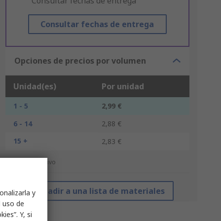
"Consultar fechas de entrega"
Consultar fechas de entrega
Opciones de precios por volumen
Unidad(es)
Por unidad
1 - 5
2,99 €
6 - 14
2,88 €
15 +
2,83 €
*precio indicativo
Añadir a una lista de materiales
onalizarla y
l uso de
ies”. Y, si