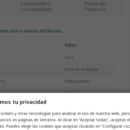
Legislación y
Datos del
Conformidad
Producto
ndo uno o varios atributos.
Valor
Tesa
Cinta de embalaje
rte
Polipropileno
50mm
mos tu privacidad
66m
cookies y otras tecnologías para analizar el uso de nuestra web, pers
46mm
ncios en páginas de terceros. Al clicar en “Aceptar todas”, aceptas e
es. Puedes elegir las cookies que aceptas clicando en “Configurar cook
No