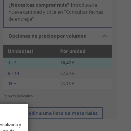
¿Necesitas comprar más?
Introduce la
nueva cantidad y clica en "Consultar fechas
de entrega"
Opciones de precios por volumen
Unidad(es)
Por unidad
1 - 5
28,47 €
6 - 14
27,34 €
15 +
26,76 €
*precio indicativo
Añadir a una lista de materiales
onalizarla y