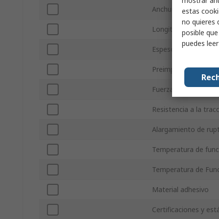
mostrar anu
Anchura
estas cooki
no quieres 
Longitud
posible que
puedes lee
Espesor
Preimpreso
Rech
Fuerza de adhesión
Resistencia a la trac
Alargamiento de rup
Temperatura de fun
Temperatura de Fun
Material adhesivo
Certificaciones y es