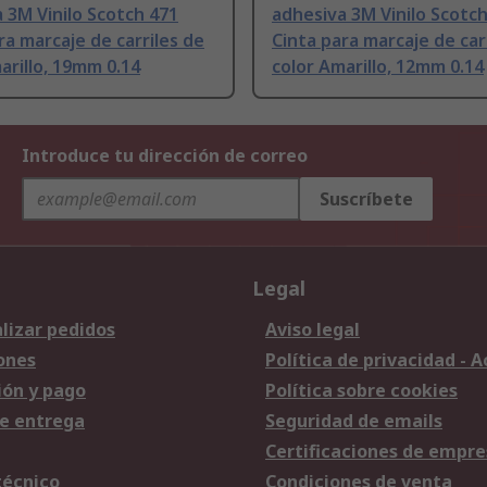
 3M Vinilo Scotch 471
adhesiva 3M Vinilo Scotc
ra marcaje de carriles de
Cinta para marcaje de car
arillo, 19mm 0.14
color Amarillo, 12mm 0.14
Introduce tu dirección de correo
Suscríbete
Legal
lizar pedidos
Aviso legal
ones
Política de privacidad - 
ión y pago
Política sobre cookies
e entrega
Seguridad de emails
Certificaciones de empre
técnico
Condiciones de venta