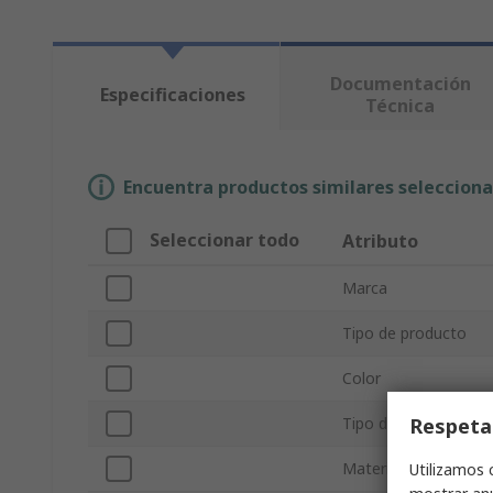
Documentación
Especificaciones
Técnica
Encuentra productos similares selecciona
Seleccionar todo
Atributo
Marca
Tipo de producto
Color
Respeta
Tipo de cinta
Material del soporte
Utilizamos 