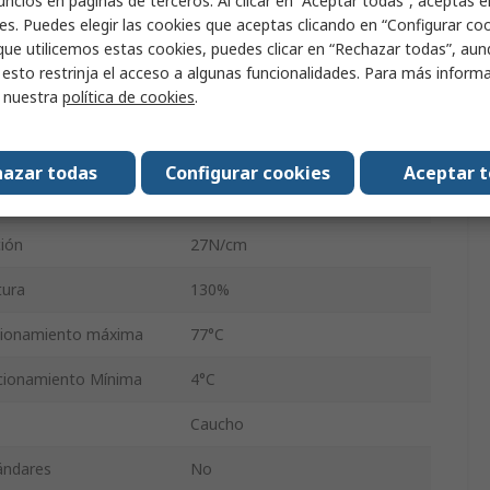
ncios en páginas de terceros. Al clicar en “Aceptar todas”, aceptas e
25mm
es. Puedes elegir las cookies que aceptas clicando en “Configurar cook
que utilicemos estas cookies, puedes clicar en “Rechazar todas”, au
33m
 esto restrinja el acceso a algunas funcionalidades. Para más inform
r nuestra
política de cookies
.
0.14mm
No
azar todas
Configurar cookies
Aceptar 
2.5N/cm
ción
27N/cm
tura
130%
cionamiento máxima
77°C
cionamiento Mínima
4°C
Caucho
tándares
No