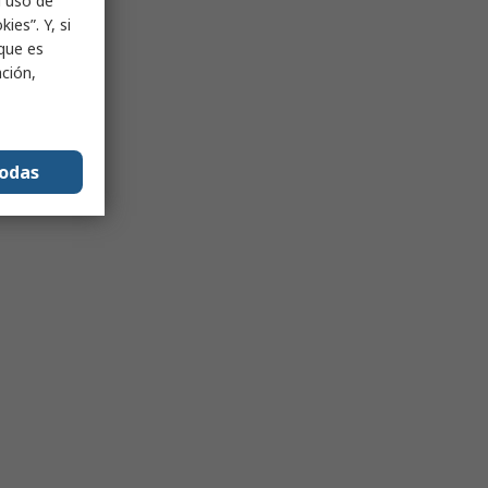
l uso de
ies”. Y, si
nque es
ación,
todas