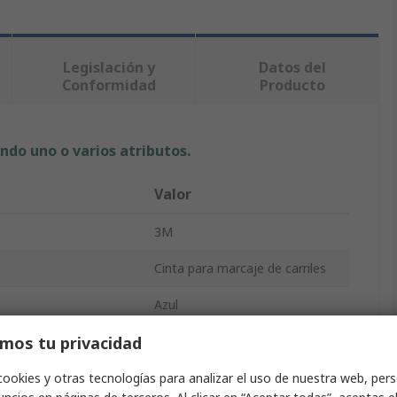
Legislación y
Datos del
Conformidad
Producto
ndo uno o varios atributos.
Valor
3M
Cinta para marcaje de carriles
Azul
mos tu privacidad
Cinta para marcaje de carriles
Vinilo
cookies y otras tecnologías para analizar el uso de nuestra web, pers