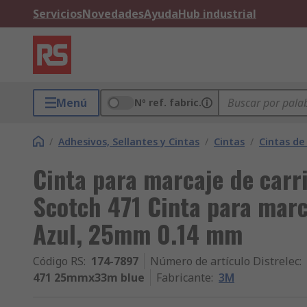
Servicios
Novedades
Ayuda
Hub industrial
Menú
Nº ref. fabric.
/
Adhesivos, Sellantes y Cintas
/
Cintas
/
Cintas de
Cinta para marcaje de carri
Scotch 471 Cinta para marca
Azul, 25mm 0.14 mm
Código RS
:
174-7897
Número de artículo Distrelec
:
471 25mmx33m blue
Fabricante
:
3M