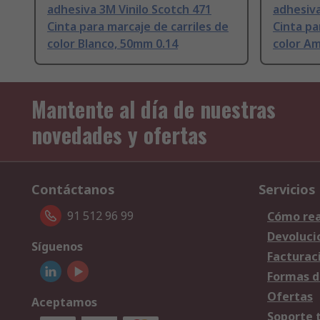
adhesiva 3M Vinilo Scotch 471
adhesiva
Cinta para marcaje de carriles de
Cinta pa
color Blanco, 50mm 0.14
color Am
Mantente al día de nuestras
novedades y ofertas
Contáctanos
Servicios
91 512 96 99
Cómo rea
Devoluci
Síguenos
Facturac
Formas d
Ofertas
Aceptamos
Soporte 