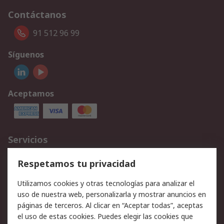
Contáctanos
91 512 96 99
Síguenos
Aceptamos
Servicios
Cómo realizar pedidos
Devoluciones
Respetamos tu privacidad
Facturación y pago
Formas de entrega
Utilizamos cookies y otras tecnologías para analizar el
Ofertas
Soporte técnico
uso de nuestra web, personalizarla y mostrar anuncios en
páginas de terceros. Al clicar en “Aceptar todas”, aceptas
Legal
el uso de estas cookies. Puedes elegir las cookies que