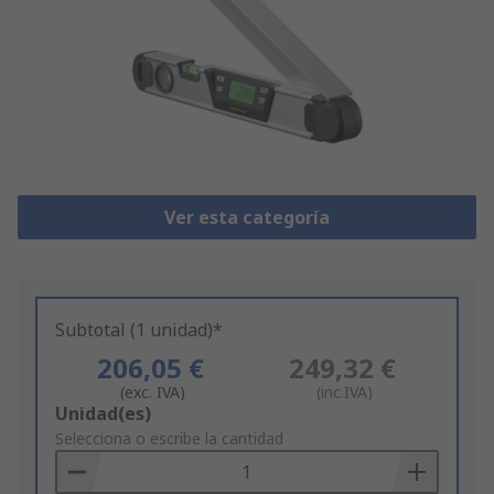
Ver esta categoría
Subtotal (1 unidad)*
206,05 €
249,32 €
(exc. IVA)
(inc.IVA)
Add
Unidad(es)
to
Selecciona o escribe la cantidad
Basket