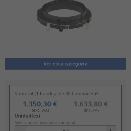
Ver esta categoría
Subtotal (1 bandeja de 300 unidades)*
1.350,30 €
1.633,80 €
(exc. IVA)
(inc.IVA)
Add
Unidad(es)
to
Selecciona o escribe la cantidad
Basket