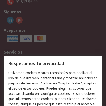
91 512 96 99
Síguenos
Aceptamos
Servicios
Cómo realizar pedidos
Devoluciones
Respetamos tu privacidad
Facturación y pago
Formas de entrega
Utilizamos cookies y otras tecnologías para analizar el
Ofertas
Soporte técnico
uso de nuestra web, personalizarla y mostrar anuncios en
páginas de terceros. Al clicar en “Aceptar todas”, aceptas
Legal
el uso de estas cookies. Puedes elegir las cookies que
aceptas clicando en “Configurar cookies”. Y, si no quieres
Aviso legal
Política de privacidad -
que utilicemos estas cookies, puedes clicar en “Rechazar
Actualizada
todas”, aunque es posible que esto restrinja el acceso a