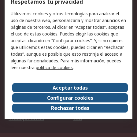
Respetamos tu privacidad
Facturación y pago
Formas de entrega
Utilizamos cookies y otras tecnologías para analizar el
Ofertas
Soporte técnico
uso de nuestra web, personalizarla y mostrar anuncios en
páginas de terceros. Al clicar en “Aceptar todas”, aceptas
Legal
el uso de estas cookies. Puedes elegir las cookies que
aceptas clicando en “Configurar cookies”. Y, si no quieres
Aviso legal
Política de privacidad -
que utilicemos estas cookies, puedes clicar en “Rechazar
Actualizada
todas”, aunque es posible que esto restrinja el acceso a
Política sobre cookies
Seguridad de emails
algunas funcionalidades. Para más información, puedes
Certificaciones de
Condiciones de venta
leer nuestra
política de cookies
.
empresa
Aceptar todas
Acerca de RS
Configurar cookies
Acerca de RS
RS Group
Rechazar todas
RS en el mundo
Sala de prensa
Trabajar en RS
ESG