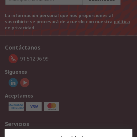
La información personal que nos proporciones al
suscribirte se procesará de acuerdo con nuestra
política
de privacidad
.
Contáctanos
91 512 96 99
Síguenos
Aceptamos
Servicios
Cómo realizar pedidos
Devoluciones