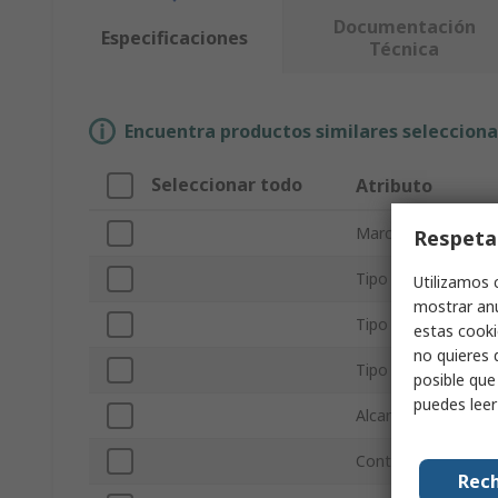
Documentación
Especificaciones
Técnica
Encuentra productos similares selecciona
Seleccionar todo
Atributo
Marca
Respeta
Tipo de producto
Utilizamos 
mostrar anu
Tipo de alarma
estas cooki
no quieres 
Tipo Sub
posible que
puedes lee
Alcance máximo
Contenido del kit
Rech