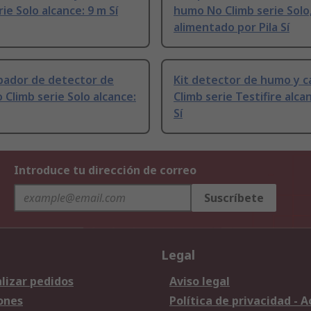
rie Solo alcance: 9 m Sí
humo No Climb serie Solo
alimentado por Pila Sí
ador de detector de
Kit detector de humo y c
Climb serie Solo alcance:
Climb serie Testifire alca
Sí
Introduce tu dirección de correo
Suscríbete
Legal
lizar pedidos
Aviso legal
ones
Política de privacidad - 