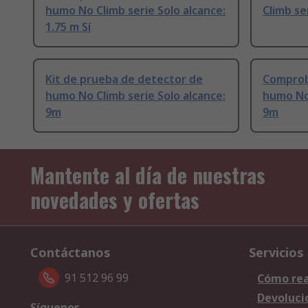
humo No Climb serie Solo alcance:
Climb se
1.75 m Sí
Kit de prueba de detector de
Comprob
humo No Climb serie Solo alcance:
humo No 
9m
9m
Mantente al día de nuestras
novedades y ofertas
Contáctanos
Servicios
91 512 96 99
Cómo rea
Devoluci
Síguenos