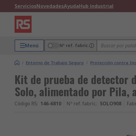
Servicios
Novedades
Ayuda
Hub industrial
Menú
Nº ref. fabric.
/
Entorno de Trabajo Seguro
/
Protección contra In
Kit de prueba de detector 
Solo, alimentado por Pila, 
Código RS
:
146-6810
Nº ref. fabric.
:
SOLO908
Fab