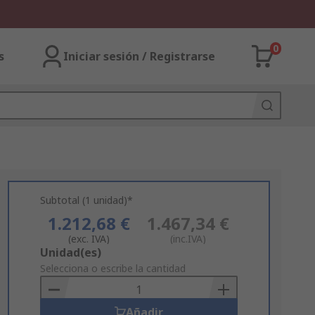
0
s
Iniciar sesión / Registrarse
Subtotal (1 unidad)*
1.212,68 €
1.467,34 €
(exc. IVA)
(inc.IVA)
Add
Unidad(es)
to
Selecciona o escribe la cantidad
Basket
Añadir