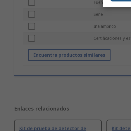
Fuente de alimenta
Serie
Inalámbrico
Certificaciones y e
Encuentra productos similares
Enlaces relacionados
Kit de prueba de detector de
Kit dete