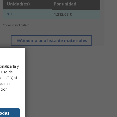
Unidad(es)
Por unidad
1 +
1.212,68 €
*precio indicativo
Añadir a una lista de materiales
onalizarla y
l uso de
ies”. Y, si
nque es
ación,
todas