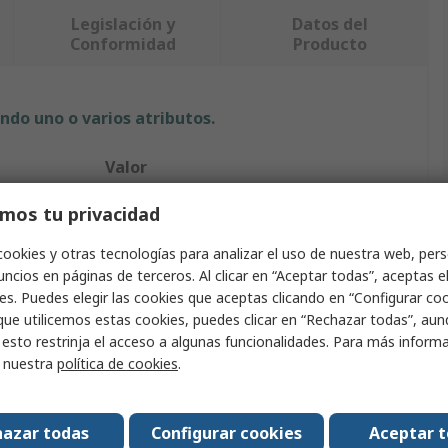
Legislación y
Datos del
Conformidad
Producto
ndo uno o varios atributos.
Valor
No Climb
mos tu privacidad
Kit de prueba de detector de humo
cookies y otras tecnologías para analizar el uso de nuestra web, pers
ncios en páginas de terceros. Al clicar en “Aceptar todas”, aceptas e
Humo
es. Puedes elegir las cookies que aceptas clicando en “Configurar cook
que utilicemos estas cookies, puedes clicar en “Rechazar todas”, au
Comprobador de detector de humo
 esto restrinja el acceso a algunas funcionalidades. Para más inform
r nuestra
política de cookies
.
4m
Mástil telescópico de acceso Solo 108
azar todas
Configurar cookies
Aceptar 