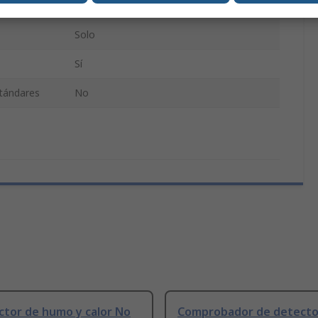
ción
Pila
Solo
Sí
stándares
No
ctor de humo y calor No
Comprobador de detecto