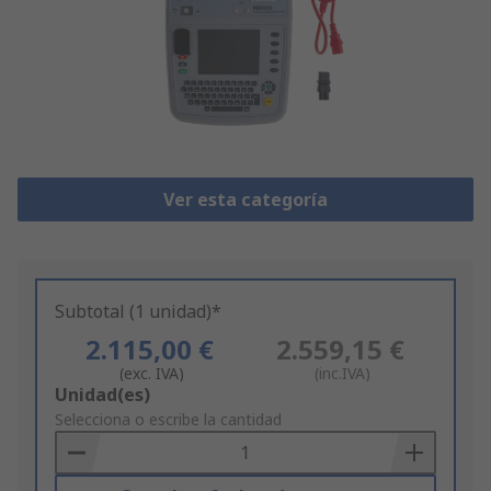
Ver esta categoría
Subtotal (1 unidad)*
2.115,00 €
2.559,15 €
(exc. IVA)
(inc.IVA)
Add
Unidad(es)
to
Selecciona o escribe la cantidad
Basket