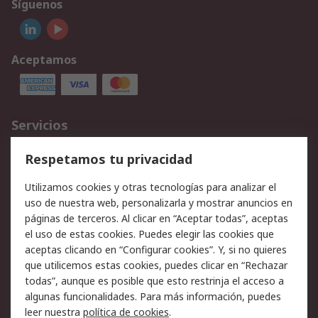
Síguenos
Aceptamos
Servicios
Cómo realizar pedidos
Devoluciones
Respetamos tu privacidad
Facturación y pago
Formas de entrega
Utilizamos cookies y otras tecnologías para analizar el
Ofertas
Soporte técnico
uso de nuestra web, personalizarla y mostrar anuncios en
páginas de terceros. Al clicar en “Aceptar todas”, aceptas
Legal
el uso de estas cookies. Puedes elegir las cookies que
aceptas clicando en “Configurar cookies”. Y, si no quieres
Aviso legal
Política de privacidad -
que utilicemos estas cookies, puedes clicar en “Rechazar
Actualizada
todas”, aunque es posible que esto restrinja el acceso a
Política sobre cookies
Seguridad de emails
algunas funcionalidades. Para más información, puedes
Certificaciones de
Condiciones de venta
leer nuestra
política de cookies
.